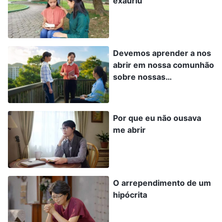
exauriu
especialmente piedosas e espirituais. Elas
usam essas assim chamadas teorias espirituais
para se camuflar. Só falam sobre isso onde quer
Devemos aprender a nos
que vão, coisas ilusórias que se encaixam nas
abrir em nossa comunhão
noções das pessoas, mas que não têm
sobre nossas
dificuldades
nenhuma verdade realidade. E por meio da
pregação dessas coisas — coisas que estão
Por que eu não ousava
alinhadas com as noções e os gostos das
me abrir
pessoas — elas enganam muita gente. Para os
outros, essas pessoas parecem muito devotas
e humildes, mas, na verdade, isso é falso; elas
O arrependimento de um
parecem tolerantes, pacientes e amorosas,
hipócrita
mas, na verdade, é fingimento; elas dizem que
amam a Deus, mas, na verdade, é uma