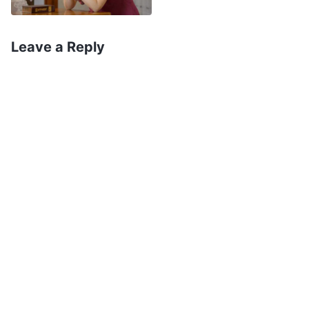
encenação. Outros acham que essas pessoas
são santas, mas, na verdade, são falsas. Onde
Leave a Reply
pode ser encontrada uma pessoa
verdadeiramente santa? A santidade humana é
toda falsa. Tudo é fingimento, falsa aparência.
Por fora, elas parecem leais a Deus, mas na
verdade estão só representando para os outros
verem. Quando ninguém está olhando, elas não
são nem um pouco leais e tudo o que fazem é
superficial. Aparentemente, elas se despendem
por Deus e abriram mão da família e da carreira.
Mas o que estão fazendo em segredo? Estão
desenvolvendo sua própria empresa e
administrando sua própria operação na igreja,