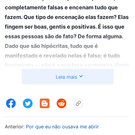
completamente falsas e encenam tudo que
fazem. Que tipo de encenação elas fazem? Elas
fingem ser boas, gentis e positivas. É isso que
essas pessoas são de fato? De forma alguma.
Dado que são hipócritas, tudo que é
manifestado e revelado nelas é falso; é tudo
fingimento — não é a sua face verdadeira. Onde
se esconde seu rosto verdadeiro? Ele se
Leia mais
esconde no fundo do seu coração para jamais
ser visto por outros. Tudo o que está do lado de
fora é uma encenação, é tudo falso, mas só
podem enganar pessoas; não podem enganar a
Deus. Se as pessoas não buscam a verdade, se
Anterior:
Por que eu não ousava me abrir
elas não praticam nem experimentam as