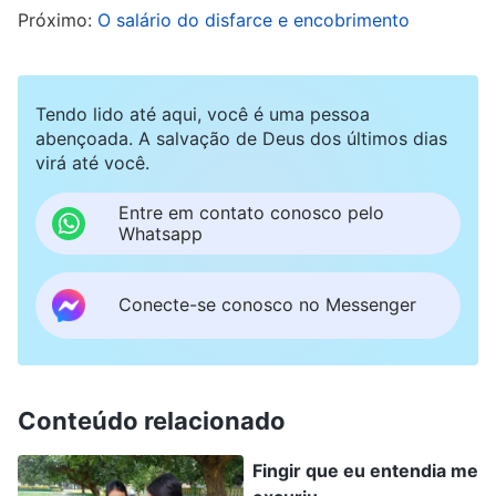
Próximo:
O salário do disfarce e encobrimento
palavras de Deus, então não podem realmente
compreender a verdade e, assim,
independentemente de quão agradáveis soem
Tendo lido até aqui, você é uma pessoa
suas palavras, essas palavras não são a
abençoada. A salvação de Deus dos últimos dias
virá até você.
verdade realidade, mas palavras e doutrinas.
Algumas pessoas só se concentram em
Entre em contato conosco pelo
Whatsapp
papaguear palavras e doutrinas, imitam
qualquer um que pregue os sermões mais
Conecte-se conosco no Messenger
elevados, com o resultado de que, em apenas
alguns anos, seu recital de palavras e doutrinas
fica ainda mais avançado, e eles são venerados
e admirados por muitas pessoas; depois disso,
Conteúdo relacionado
começam a se camuflar e a dar muita atenção
Fingir que eu entendia me
ao que dizem e fazem, mostrando-se