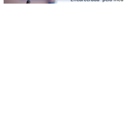
pai
Quem realmente forçou
minha família a se separar?
Quem causou a destruição
da nossa família?
Impedido em minha fé