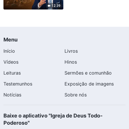
americano renomado
12:39
expõe a desolação e os
segredos obscuros do
mundo religioso
Menu
Início
Livros
Vídeos
Hinos
Leituras
Sermões e comunhão
Testemunhos
Exposição de imagens
Notícias
Sobre nós
Baixe o aplicativo "Igreja de Deus Todo-
Poderoso"