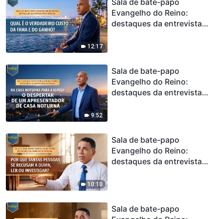
Sala de bate-papo
Evangelho do Reino:
destaques da entrevista
especial | Qual é o
verdadeiro custo da fama e
12:17
do ganho?
Sala de bate-papo
Evangelho do Reino:
destaques da entrevista
especial | Da casa noturna
para a igreja: O despertar
9:52
de um apresentador de
casa noturna
Sala de bate-papo
Evangelho do Reino:
destaques da entrevista
especial | Por que tantas
pessoas se recusam a
10:10
ouvir, ler ou investigar?
Sala de bate-papo