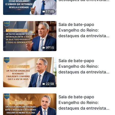
especial | Por que as
igrejas estão desoladas? O
17:05
Senhor que retornou
revela a verdade
Sala de bate-papo
Evangelho do Reino:
destaques da entrevista
especial | Um pastor
americano renomado:
37:15
Diferenças entre a Igreja
de Deus Todo-Poderoso e
Sala de bate-papo
todas as denominações
Evangelho do Reino:
destaques da entrevista
especial | Um pastor
americano renomado:
22:58
Finalmente confirmei que é
a voz de Deus
Sala de bate-papo
Evangelho do Reino:
destaques da entrevista
especial | Um pastor