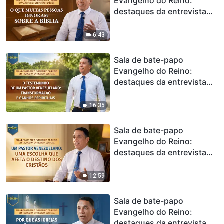
Evangelho do Reino:
destaques da entrevista
especial | O que muitas
pessoas ignoram sobre a
6:43
Bíblia
Sala de bate-papo
Evangelho do Reino:
destaques da entrevista
especial | O testemunho de
um pastor venezuelano:
16:35
Transformação e ganhos
espirituais
Sala de bate-papo
Evangelho do Reino:
destaques da entrevista
especial | Um pastor
venezuelano: Uma escolha
12:59
que afeta o destino dos
cristãos
Sala de bate-papo
Evangelho do Reino:
destaques da entrevista