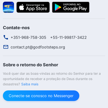
Contate-nos
+351-968-758-305
+55-11-99817-3422
contact.pt@godfootsteps.org
Sobre o retorno do Senhor
Você quer dar as boas-vindas ao retorno do Senhor para ter a
oportunidade de receber a proteção de Deus durante os
desastres?
Saiba mais
Conecte-se conosco no Messenger