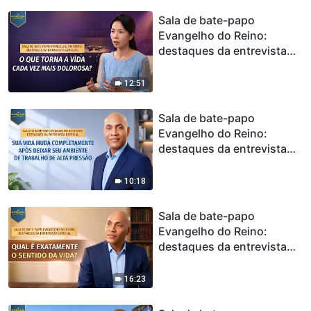
Sala de bate-papo
Evangelho do Reino:
destaques da entrevista
especial | O que torna a
vida cada vez mais
12:51
dolorosa?
Sala de bate-papo
Evangelho do Reino:
destaques da entrevista
especial | Sua vida muda
completamente após
10:18
deixar seu ambiente de
trabalho de alta pressão
Sala de bate-papo
Evangelho do Reino:
destaques da entrevista
especial | Qual é
exatamente o sentido da
16:23
vida?