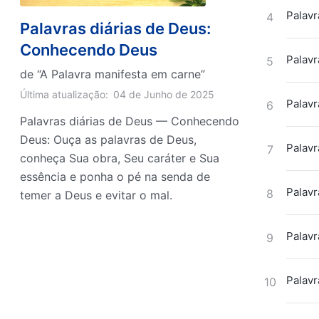
Palavr
4
Palavras diárias de Deus:
Conhecendo Deus
Palavr
5
de “A Palavra manifesta em carne”
Última atualização:
04 de Junho de 2025
Palavr
6
Palavras diárias de Deus — Conhecendo
Deus: Ouça as palavras de Deus,
Palavr
7
conheça Sua obra, Seu caráter e Sua
essência e ponha o pé na senda de
Palavr
8
temer a Deus e evitar o mal.
Palavr
9
Palavr
10