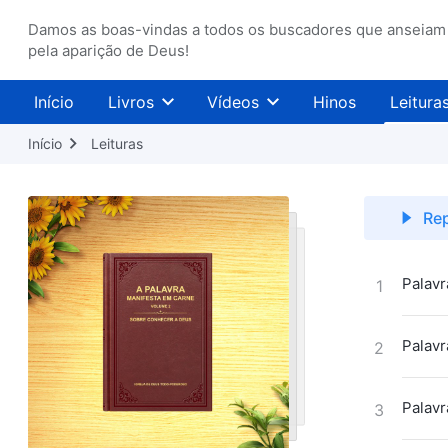
Damos as boas-vindas a todos os buscadores que anseiam
pela aparição de Deus!
Início
Livros
Vídeos
Hinos
Leitura
Início
Leituras
Rep
Palavr
1
Palavr
2
Palavr
3