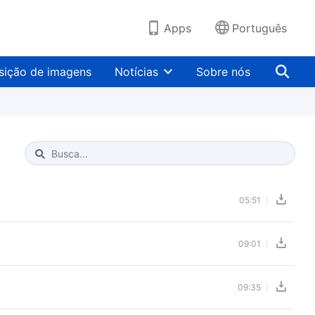
Apps
Português
sição de imagens
Notícias
Sobre nós
Type 1 or more characters for results.
05:51
09:01
09:35