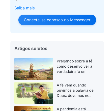
Saiba mais
Conecte-se conosco no Messenger
Artigos seletos
Pregando sobre a fé:
como desenvolver a
verdadeira fé em
Deus
A fé vem quando
ouvimos a palavra de
Deus: devemos nos
concentrar em buscar
a palavra de Deus
A pandemia está