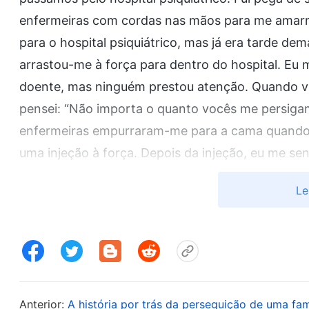
enfermeiras com cordas nas mãos para me amarra
para o hospital psiquiátrico, mas já era tarde de
arrastou-me à força para dentro do hospital. Eu
doente, mas ninguém prestou atenção. Quando vi
pensei: “Não importa o quanto vocês me persigam
enfermeiras empurraram-me para a cama quando 
uma injeção à força. Depois da injeção, eu me sen
elas me fizeram um suposto exame. A enfermeira d
Le
que eu deveria ser internada lá durante a noite p
cama do hospital, pensando no que havia aconteci
não esperava que a minha família ia me mandar pa
seus interesses e não ser implicada por mim. Aqu
minha família? Elas eram apenas um bando de diab
Anterior:
A história por trás da perseguição de uma fam
dizia: “Transtorno mental grave devido a crença