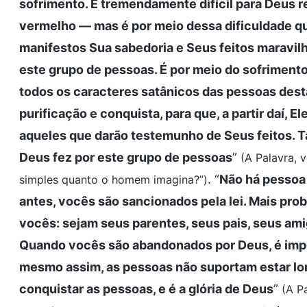
sofrimento. É tremendamente difícil para Deus re
vermelho — mas é por meio dessa dificuldade qu
manifestos Sua sabedoria e Seus feitos maravil
este grupo de pessoas. É por meio do sofrimento
todos os caracteres satânicos das pessoas desta
purificação e conquista, para que, a partir daí, E
aqueles que darão testemunho de Seus feitos. Tal
Deus fez por este grupo de pessoas
”
(A Palavra, 
. “
Não há pessoa 
simples quanto o homem imagina?”)
antes, vocês são sancionados pela lei. Mais pr
vocês: sejam seus parentes, seus pais, seus am
Quando vocês são abandonados por Deus, é impos
mesmo assim, as pessoas não suportam estar lon
conquistar as pessoas, e é a glória de Deus
”
(A P