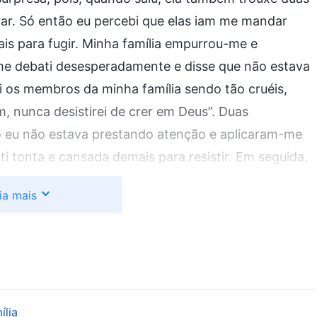
r. Só então eu percebi que elas iam me mandar
mais para fugir. Minha família empurrou-me e
 me debati desesperadamente e disse que não estava
 os membros da minha família sendo tão cruéis,
, nunca desistirei de crer em Deus”. Duas
eu não estava prestando atenção e aplicaram-me
ti tonta e cansada demais para resistir. Em seguida,
isse que minha pressão arterial estava muito alta, e
ia mais
ara observação. Naquela noite, eu estava deitada na
do naquele dia, e senti uma onda de tristeza. Eu
ra um hospital psiquiátrico apenas para proteger
ilo foi tão cruel. Como essas pessoas podiam ser
os! No dia seguinte, vi o atestado médico, que
ília
s em cultos; propensa a episódios maníacos