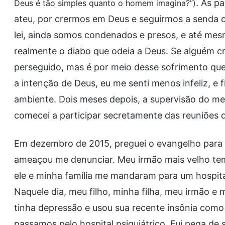
. As p
Deus é tão simples quanto o homem imagina?”)
ateu, por crermos em Deus e seguirmos a senda c
lei, ainda somos condenados e presos, e até mes
realmente o diabo que odeia a Deus. Se alguém cr
perseguido, mas é por meio desse sofrimento que
a intenção de Deus, eu me senti menos infeliz, e 
ambiente. Dois meses depois, a supervisão do me
comecei a participar secretamente das reuniões 
Em dezembro de 2015, preguei o evangelho para u
ameaçou me denunciar. Meu irmão mais velho temia
ele e minha família me mandaram para um hospital
Naquele dia, meu filho, minha filha, meu irmão e
tinha depressão e usou sua recente insônia com
passamos pelo hospital psiquiátrico. Fui pega de 