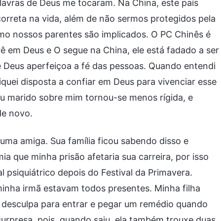
alavras de Deus me tocaram. Na China, este país
orreta na vida, além de não sermos protegidos pela
mo nossos parentes são implicados. O PC Chinês é
ê em Deus e O segue na China, ele está fadado a ser
 Deus aperfeiçoa a fé das pessoas. Quando entendi
fiquei disposta a confiar em Deus para vivenciar esse
u marido sobre mim tornou-se menos rígida, e
de novo.
ma amiga. Sua família ficou sabendo disso e
 que minha prisão afetaria sua carreira, por isso
 psiquiátrico depois do Festival da Primavera.
 minha irmã estavam todos presentes. Minha filha
o desculpa para entrar e pegar um remédio quando
surpresa, pois, quando saiu, ela também trouxe duas