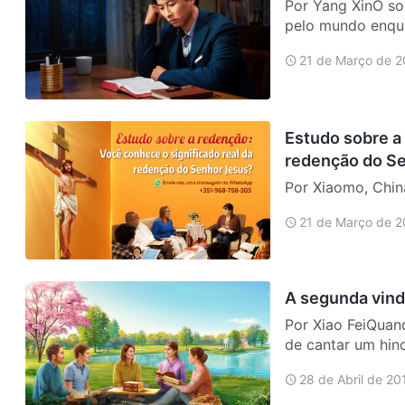
Por Yang XinO sol
pelo mundo enqu
naquilo que o pas
21 de Março de 2
sempre, po…
Estudo sobre a
redenção do S
Por Xiaomo, Chin
gratidão ao Senho
21 de Março de 2
Satanás, o Senhor
humanidad…
A segunda vind
Por Xiao FeiQuan
de cantar um hin
“Nosso amado est
28 de Abril de 20
levantemo-n…