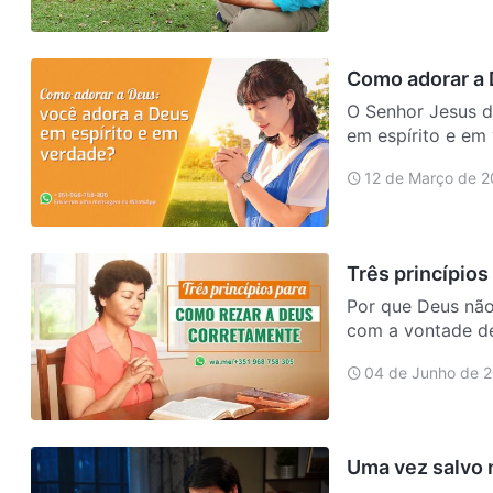
pessoas, acont…
Como adorar a 
O Senhor Jesus d
em espírito e em
Deus é Espírito,
12 de Março de 2
e …
Três princípio
Por que Deus não
com a vontade d
resolvermos essa
04 de Junho de 
Deus.
Uma vez salvo 