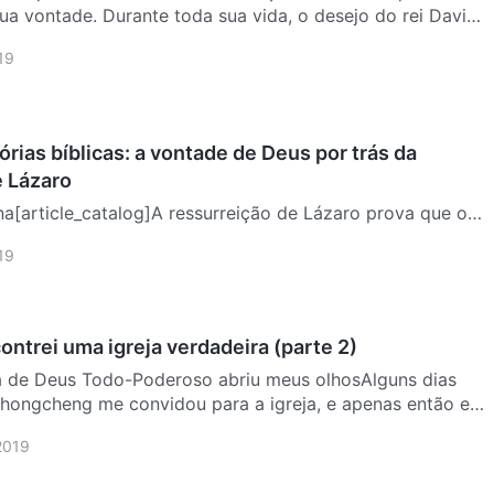
a vontade. Durante toda sua vida, o desejo do rei Davi
templo para Jeová, para que o povo pudesse vir diante de
19
órias bíblicas: a vontade de Deus por trás da
e Lázaro
na[article_catalog]A ressurreição de Lázaro prova que o
 o Próprio Deus => #1Conhecendo o caráter de Deus
19
reição de Lázaro => #2[/article_catalog]A ressurreição de
ntrei uma igreja verdadeira (parte 2)
eja de Deus Todo-Poderoso abriu meus olhosAlguns dias
Zhongcheng me convidou para a igreja, e apenas então eu
a chamada a Igreja de Deus Todo-Poderoso. Ele leu muitas
2019