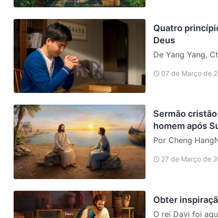
Quatro princípi
Deus
De Yang Yang, China Conteúdos 1. Saiba nosso lugar como se
oração 2. Ore a Deus com sinceridade e honestidade 3. Ore a Deus para
07 de Março de 
fazer a Sua vontade 4. Ore ao Senhor com vigor e determi
desa…
Sermão cristão:
homem após Su
Por Cheng HangNa 
próprio Jesus se 
27 de Março de 
convosco. Mas el
algum espírito. E
Obter inspiraç
O rei Davi foi a