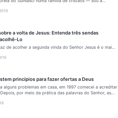
reia do SulNasci numa família de cristãos — sou a
de crentes. Tenho ido para a igreja para adorar ao Senhor
 2019
a desde pequena e, após crescer, ocupei posições de
sobre a volta de Jesus: Entenda três sendas
 acolhê-Lo
paz de acolher a segunda vinda do Senhor Jesus é o maior
que realmente creem no Senhor. Como, então, podemos
2019
 Jesus? O que segue é uma comunicação sobre as três
stem princípios para fazer ofertas a Deus
 a alguns problemas em casa, em 1997 comecei a acreditar
Depois, por meio da prática das palavras do Senhor, as
essaram. O Senhor salvou minha família, me salvou de
19