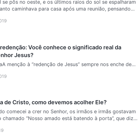
 se pôs no oeste, e os últimos raios do sol se espalharam
anto caminhava para casa após uma reunião, pensando
tor tinha dito: “Uma vez salvos, somos salvos para
019
 redenção: Você conhece o significado real da
enhor Jesus?
aA menção à “redenção de Jesus” sempre nos enche de
r. Dois mil anos atrás, a fim de nos remir das mãos de
019
 Jesus foi crucificado e sacrificado pelos pecados da
a de Cristo, como devemos acolher Ele?
do comecei a crer no Senhor, os irmãos e irmãs gostavam
o chamado “Nosso amado está batendo à porta”, que diz:
á batendo à porta, Seu cabelo molhado de orvalho;
19