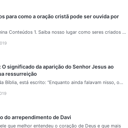
os para como a oração cristã pode ser ouvida por
res criados na
2019
nação – não
 O significado da aparição do Senhor Jesus ao
a ressurreição
Bíblia, está escrito: “Enquanto ainda falavam nisso, o
apresentou no meio deles, e disse-lhes: Paz seja
2019
es, espantados e atemorizados, pensavam que viam
…
ão do arrependimento de Davi
quele que melhor entendeu o coração de Deus e que mais