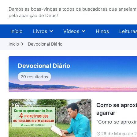
Damos as boas-vindas a todos os buscadores que anseiam
pela aparição de Deus!
Início
Livros
Vídeos
Hinos
Leitura
Início
Devocional Diário
Devocional Diário
20 resultados
Como se aproxi
agarrar
“Como se aproxi
com bastante ate
26 de Março de 
acelerado, o nos