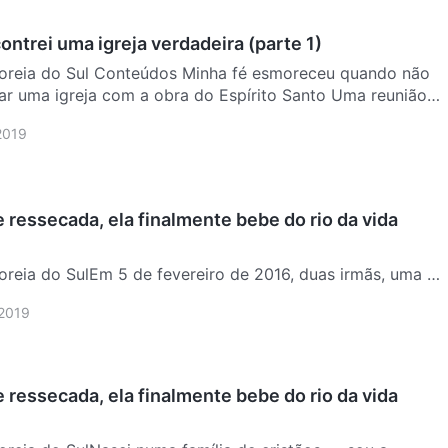
ntrei uma igreja verdadeira (parte 1)
Minha fé esmoreceu quando não
ma igreja com a obra do Espírito Santo Uma reunião
 contém luz. Talvez a sua igreja tenha a obra do Espírito
2019
 ressecada, ela finalmente bebe do rio da vida
reia do SulEm 5 de fevereiro de 2016, duas irmãs, uma da
prete coreana, enfrentaram o tempo frio para vir até a
 2019
 me perguntaram como eu tinha ouvido sobre o livro A
 ressecada, ela finalmente bebe do rio da vida