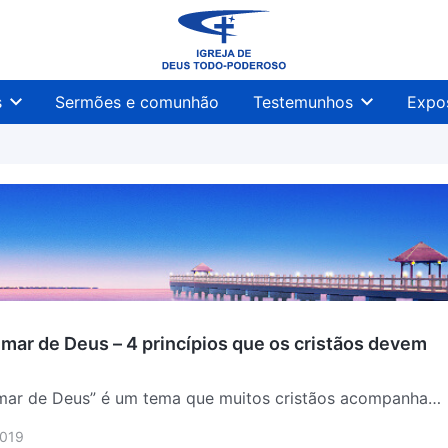
s
Sermões e comunhão
Testemunhos
Expo
mar de Deus – 4 princípios que os cristãos devem
mar de Deus” é um tema que muitos cristãos acompanham
nção. Nesta era em que a vida segue um ritmo tão
2019
so coração pode ser facilmente perturbado e ocupado por