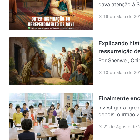
dava atenção à Su
foi construir um 
16 de Maio de 20
Deu…
Explicando hist
ressurreição d
Por Shenwei, Chi
Senhor Jesus era
10 de Maio de 20
através da ressur
Lázaro …
Finalmente enco
Investigar a Igr
depois, o irmão 
soube que ela er
21 de Agosto de 
das p…