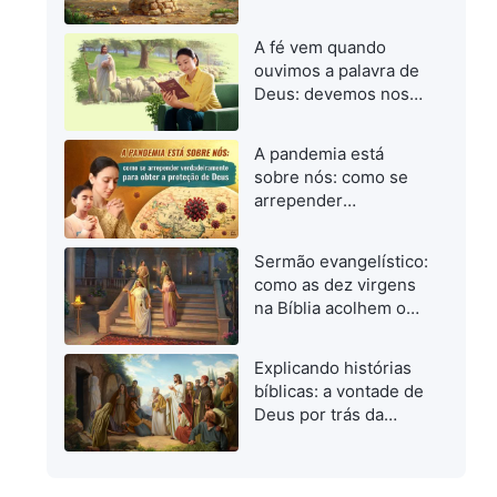
Deus
A fé vem quando
ouvimos a palavra de
Deus: devemos nos
concentrar em buscar
a palavra de Deus
A pandemia está
quando investigamos
sobre nós: como se
o caminho verdadeiro
arrepender
verdadeiramente para
obter a proteção de
Sermão evangelístico:
Deus
como as dez virgens
na Bíblia acolhem o
Senhor
Explicando histórias
bíblicas: a vontade de
Deus por trás da
ressurreição de
Lázaro