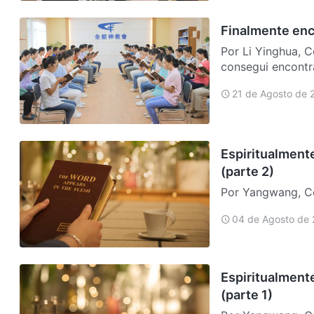
Finalmente enco
Por Li Yinghua, Coreia do Sul Conteúdos 
consegui encontrar u
com comunhão que
21 de Agosto de 
Sa…
Espiritualmente
(parte 2)
Por Yangwang, Co
China e sua intér
04 de Agosto de
minha casa. Elas
Palavr…
Espiritualmente
(parte 1)