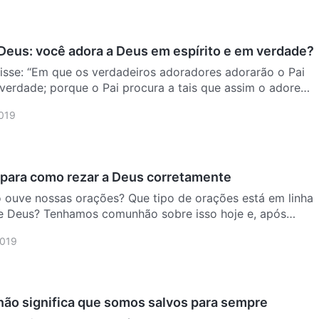
Deus: você adora a Deus em espírito e em verdade?
isse: “Em que os verdadeiros adoradores adorarão o Pai
 verdade; porque o Pai procura a tais que assim o adorem.
 e é necessário que os que o adoram o adorem em espírito
019
s para como rezar a Deus corretamente
 ouve nossas orações? Que tipo de orações está em linha
e Deus? Tenhamos comunhão sobre isso hoje e, após
s três questões, nossas orações poderão ser ouvidas por
2019
não significa que somos salvos para sempre