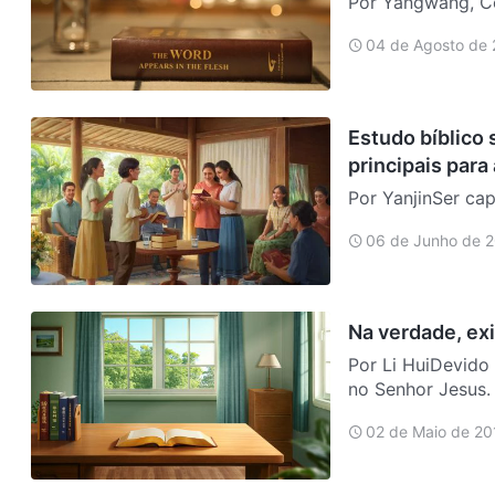
Por Yangwang, Co
terceira geração 
04 de Agosto de
com minha famíli
serviço na …
Estudo bíblico 
principais para
Por YanjinSer ca
desejo daqueles 
06 de Junho de 
acolher o Senhor
sendas prin…
Na verdade, exi
Por Li HuiDevido
no Senhor Jesus. 
brigas em casa c
02 de Maio de 20
minha …