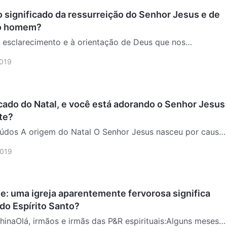
 significado da ressurreição do Senhor Jesus e de
ao homem?
esclarecimento e à orientação de Deus que nos
ender o significado da ressurreição de Jesus e por nos
2019
hecer dentro de Sua obra mais uma vez o cuidado e a
 Deu…
icado do Natal, e você está adorando o Senhor Jesus
te?
údos A origem do Natal O Senhor Jesus nasceu por causa
vação de Deus para a humanidade O que são a vontade e
2019
 Senhor Jesus para nós Estamos adorando o Senhor de
e: uma igreja aparentemente fervorosa significa
do Espírito Santo?
hinaOlá, irmãos e irmãs das P&R espirituais:Alguns meses