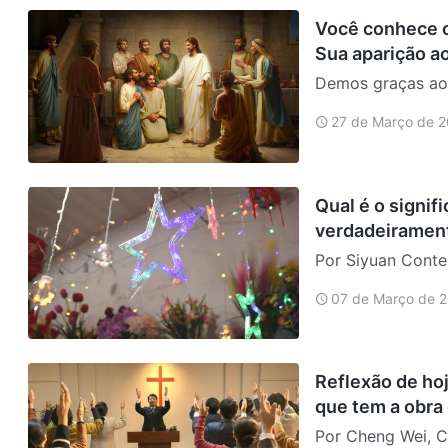
Você conhece o
Sua aparição 
Demos graças ao 
capacitaram a ent
27 de Março de 
permitirem recon
preocupação de
Qual é o signif
verdadeiramen
Por Siyuan Conte
do amor e da sal
07 de Março de 
as exigências do
verdade? …
Reflexão de hoj
que tem a obra 
Por Cheng Wei, C