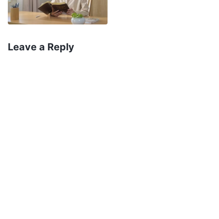
quando um líder investigasse quem deveria ser
culpado, a culpa não recairia sobre mim. Esse foi
o tipo de atitude irresponsável que eu tive em
Leave a Reply
relação ao meu dever por muito tempo, e eu não
via nada de errado nisso. Um dia, uma irmã que
trabalhava comigo disse que eu não estava
assumindo um fardo no meu dever nem vendo o
todo, e que só dava atenção ao meu trabalho e
não estava sendo proativo na tomada de
decisões. Ela disse que isso era perigoso e que,
mais cedo ou mais tarde, se eu não mudasse, eu
acabaria sendo expulso por Deus. Ela disse que
eu devia refletir sobre a minha atitude em
relação ao meu dever. Depois de sua comunhão,