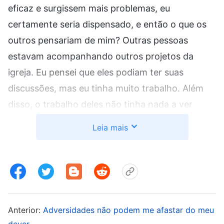
eficaz e surgissem mais problemas, eu
certamente seria dispensado, e então o que os
outros pensariam de mim? Outras pessoas
estavam acompanhando outros projetos da
igreja. Eu pensei que eles podiam ter suas
discussões, mas eu tinha muito trabalho. Além
disso, o trabalho deles não tinha nada a ver
comigo e não me traria elogio algum. Mas eu
Leia mais
seria responsabilizado por problemas caso
surgissem na minha área, por isso eu devia
cuidar apenas das minhas responsabilidades.
Depois disso, investi mais tempo e esforço no
trabalho pelo qual eu era responsável e tratei o
Anterior:
Adversidades não podem me afastar do meu
outro trabalho como um fardo. Quando era
dever