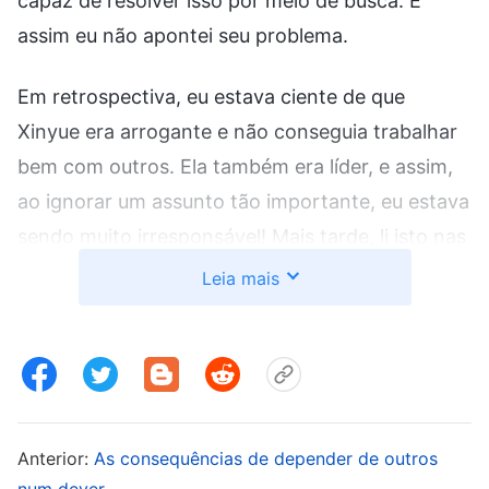
capaz de resolver isso por meio de busca. E
assim eu não apontei seu problema.
Em retrospectiva, eu estava ciente de que
Xinyue era arrogante e não conseguia trabalhar
bem com outros. Ela também era líder, e assim,
ao ignorar um assunto tão importante, eu estava
sendo muito irresponsável! Mais tarde, li isto nas
palavras de Deus: “
Não importa que trabalho
Leia mais
importante um líder ou obreiro faça e qual seja a
natureza desse trabalho, sua prioridade
absoluta deve ser estar a par de como o
trabalho está avançando. Ele deve estar no
local para acompanhar as coisas e fazer
Anterior:
As consequências de depender de outros
perguntas, obtendo informações de primeira
num dever