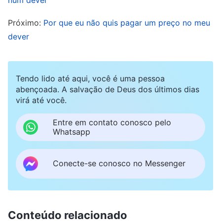
mão. Não pode simplesmente confiar naquilo
Próximo:
Por que eu não quis pagar um preço no meu
que ouve ou escutar os relatos de outras
dever
pessoas; em vez disso, deve observar com os
próprios olhos como os funcionários estão indo,
como o trabalho está progredindo, e descobrir
Tendo lido até aqui, você é uma pessoa
abençoada. A salvação de Deus dos últimos dias
quais dificuldades existem, se alguma área está
virá até você.
contrariando as exigências do Alto, se as
tarefas especializadas violaram princípios, se
Entre em contato conosco pelo
Whatsapp
existem perturbações ou interrupções, se
existe falta de equipamento necessário ou de
Conecte-se conosco no Messenger
recursos instrucionais para certa tarefa
—
eles
devem estar a par de tudo isso. Não importa
quantos relatos ouça ou quanto obtenha
Conteúdo relacionado
confiando naquilo que ouve, nada disso supera