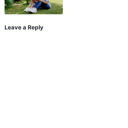
coração começou a se agitar novamente, e
pensei: “Isso não é belas-artes, mas pode ser um
trampolim para eu realizar meu sonho de arte”.
Leave a Reply
Como eu não havia estudado correção de cor,
não pude assumir esse dever. Mas não
desanimei. Pensei: “Talvez a casa de Deus
precise novamente de pessoas talentosas para a
arte no futuro, e então eu ainda terei uma
chance. Posso aprender estilos de arte nos quais
não sou boa e adquirir mais técnicas de
desenho. Então, com certeza terei esperança de
desempenhar deveres relacionados à arte no
futuro”. Então, em meu dever, eu arrumava
alguns momentos da minha agenda lotada para