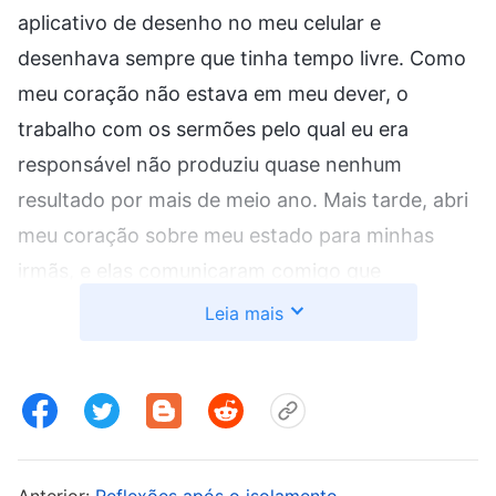
aplicativo de desenho no meu celular e
desenhava sempre que tinha tempo livre. Como
meu coração não estava em meu dever, o
trabalho com os sermões pelo qual eu era
responsável não produziu quase nenhum
resultado por mais de meio ano. Mais tarde, abri
meu coração sobre meu estado para minhas
irmãs, e elas comunicaram comigo que
desempenhar o dever não pode se basear em
Leia mais
preferência pessoal. Elas também disseram que
a igreja já tinha mais do que o suficiente de
artistas naquele momento, e que eu deveria me
concentrar nos meus deveres de texto. Senti-me
muito decepcionada ao ouvir isso, pensando: “Se
Anterior:
Reflexões após o isolamento