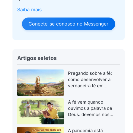
Saiba mais
Conecte-se conosco no Messenger
Artigos seletos
Pregando sobre a fé:
como desenvolver a
verdadeira fé em
Deus
A fé vem quando
ouvimos a palavra de
Deus: devemos nos
concentrar em buscar
a palavra de Deus
A pandemia está