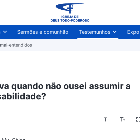
s
Sermões e comunhão
Testemunhos
Expo
 mal-entendidos
a quando não ousei assumir a
abilidade?