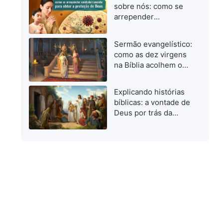
quando investigamos
sobre nós: como se
o caminho verdadeiro
arrepender
verdadeiramente para
obter a proteção de
Sermão evangelístico:
Deus
como as dez virgens
na Bíblia acolhem o
Senhor
Explicando histórias
bíblicas: a vontade de
Deus por trás da
ressurreição de
Lázaro