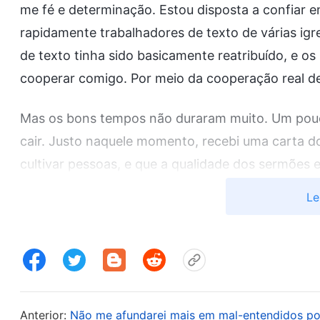
me fé e determinação. Estou disposta a confiar em
rapidamente trabalhadores de texto de várias igr
de texto tinha sido basicamente reatribuído, e o
cooperar comigo. Por meio da cooperação real de
Mas os bons tempos não duraram muito. Um pouc
cair. Justo naquele momento, recebi uma carta 
cultivar pessoas, e que a qualidade dos sermões
Pediram-nos para analisar a fonte dos problemas.
Le
coração. “Tantos problemas foram expostos no tr
liderei bem nem fiz as verificações finais adequ
para eu arcar com esse trabalho!” Pensei então na
buscar fama e status e causar interrupções e per
causado intencionalmente interrupções e perturba
Anterior:
Não me afundarei mais em mal-entendidos po