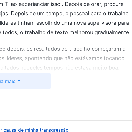
 Ti ao experienciar isso”. Depois de orar, procurei
ejas. Depois de um tempo, o pessoal para o trabalho
s líderes tinham escolhido uma nova supervisora para
 todos, o trabalho de texto melhorou gradualmente.
o depois, os resultados do trabalho começaram a
dos líderes, apontando que não estávamos focando
 editados naqueles tempos não estava muito boa.
 Quando vi a carta dos líderes, senti um aperto no
ia mais
abalho agora. É porque eu, a supervisora, não
adamente. Parece que meu calibre ainda é ruim demais
 supervisora anterior, que tinha sido dispensada por
turbações ao trabalho. Embora eu não tivesse
ções, se meu calibre ruim paralisasse o trabalho,
r causa de minha transgressão