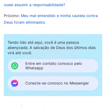
concedas fé e a determinação para me
ousei assumir a responsabilidade?
submeter”.
Próximo:
Meu mal-entendido e minha cautela contra
Deus foram eliminados
Mais tarde, fui a uma reunião com o coração
pesado. A líder, ao saber do meu estado,
encontrou para mim uma passagem das palavras
Tendo lido até aqui, você é uma pessoa
abençoada. A salvação de Deus dos últimos dias
de Deus: “
Que o objetivo de Deus ao
virá até você.
estabelecer ambientes para as pessoas é, em
um sentido, capacitá-las a experienciar várias
Entre em contato conosco pelo
Whatsapp
coisas de múltiplas perspectivas, aprender
lições com elas e entrar nas várias verdades
Conecte-se conosco no Messenger
realidades das palavras de Deus, enriquecendo
assim suas experiências e ajudando-as a
ganhar um entendimento mais abrangente de