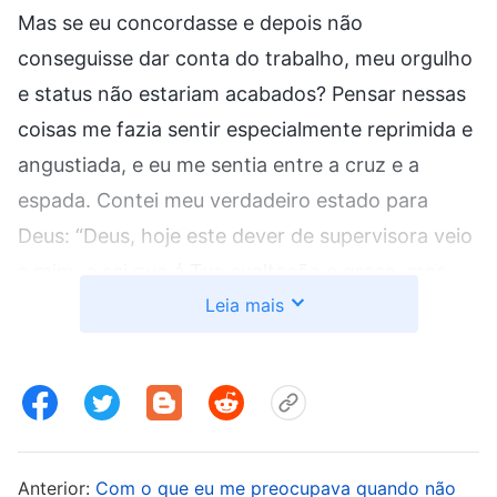
Mas se eu concordasse e depois não
conseguisse dar conta do trabalho, meu orgulho
e status não estariam acabados? Pensar nessas
coisas me fazia sentir especialmente reprimida e
angustiada, e eu me sentia entre a cruz e a
espada. Contei meu verdadeiro estado para
Deus: “Deus, hoje este dever de supervisora veio
a mim, e sei que é Tua exaltação e graça, mas
Leia mais
continuo sentindo que me falta calibre para ser
uma supervisora, e tenho muito medo de que,
depois de me tornar supervisora de novo, eu
encontre todo tipo de problema e acabe presa
mais uma vez em status e orgulho, sem
conseguir me desvencilhar. Deus, peço que me
Anterior:
Com o que eu me preocupava quando não