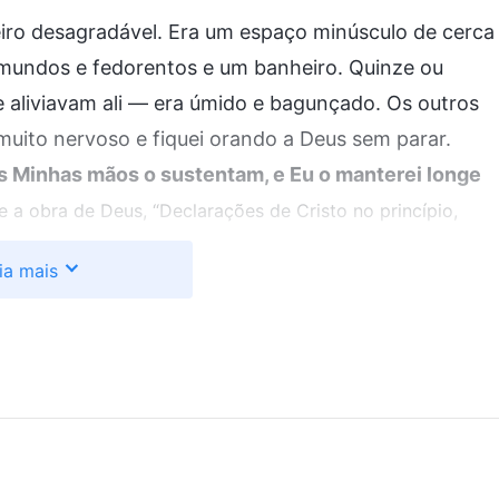
iro desagradável. Era um espaço minúsculo de cerca
mundos e fedorentos e um banheiro. Quinze ou
 aliviavam ali — era úmido e bagunçado. Os outros
muito nervoso e fiquei orando a Deus sem parar.
s Minhas mãos o sustentam, e Eu o manterei longe
o e a obra de Deus, “Declarações de Cristo no princípio,
 e me deram fé, e não me senti mais tão nervoso.
ia mais
lmente começou uma briga e fez com que os outros
Acabei me encolhendo em posição fetal por causa
ícia me interrogava de vez em quando, exigindo que
táticas menos diretas quando não conseguia arrancar
, veio me questionar. Ele gerenciava materiais na
 Segurança Pública. Perguntou-me, fingindo
você? Está conseguindo comer o suficiente?”. Em