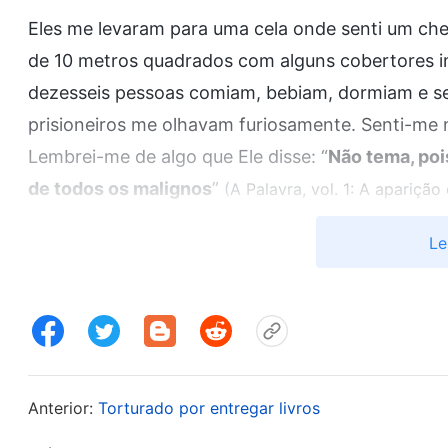
Eles me levaram para uma cela onde senti um che
de 10 metros quadrados com alguns cobertores i
dezesseis pessoas comiam, bebiam, dormiam e se
prisioneiros me olhavam furiosamente. Senti-me 
Lembrei-me de algo que Ele disse: “
Não tema, poi
de todos os malignos
”
(A Palavra, vol. 1: A apariçã
. As palavras de Deus me confortaram
Capítulo 28”)
Le
No dia seguinte, o prisioneiro-chefe intenciona
me espancassem, deixando-me rolando no chão. 
da dor, incapaz de me mexer. Depois disso, a pol
eu delatasse a igreja, mas depois passou a usar 
nada de mim. Certa vez, o tio de minha esposa, Li
Anterior:
Torturado por entregar livros
Seção de Segurança Política do Departamento de
preocupação: “Há algum prisioneiro batendo em 