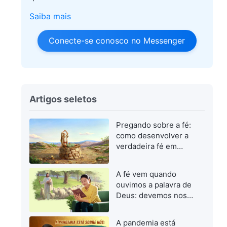
Saiba mais
Conecte-se conosco no Messenger
Artigos seletos
Pregando sobre a fé:
como desenvolver a
verdadeira fé em
Deus
A fé vem quando
ouvimos a palavra de
Deus: devemos nos
concentrar em buscar
a palavra de Deus
A pandemia está