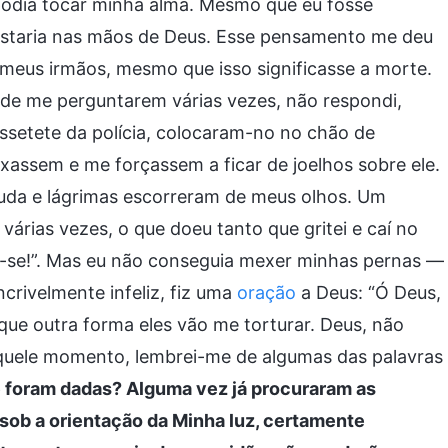
podia tocar minha alma. Mesmo que eu fosse
estaria nas mãos de Deus. Esse pensamento me deu
a meus irmãos, mesmo que isso significasse a morte.
 de me perguntarem várias vezes, não respondi,
setete da polícia, colocaram-no no chão de
assem e me forçassem a ficar de joelhos sobre ele.
uda e lágrimas escorreram de meus olhos. Um
várias vezes, o que doeu tanto que gritei e caí no
nte-se!”. Mas eu não conseguia mexer minhas pernas —
crivelmente infeliz, fiz uma
oração
a Deus: “Ó Deus,
que outra forma eles vão me torturar. Deus, não
Naquele momento, lembrei-me de algumas das palavras
e foram dadas? Alguma vez já procuraram as
sob a orientação da Minha luz, certamente