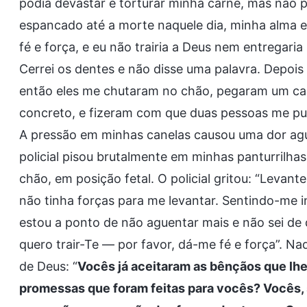
podia devastar e torturar minha carne, mas não 
espancado até a morte naquele dia, minha alma 
fé e força, e eu não trairia a Deus nem entregari
Cerrei os dentes e não disse uma palavra. Depois
então eles me chutaram no chão, pegaram um cas
concreto, e fizeram com que duas pessoas me pux
A pressão em minhas canelas causou uma dor ag
policial pisou brutalmente em minhas panturrilhas 
chão, em posição fetal. O policial gritou: “Leva
não tinha forças para me levantar. Sentindo-me in
estou a ponto de não aguentar mais e não sei de 
quero trair-Te — por favor, dá-me fé e força”. 
de Deus: “
Vocês já aceitaram as bênçãos que lh
promessas que foram feitas para vocês? Vocês, 