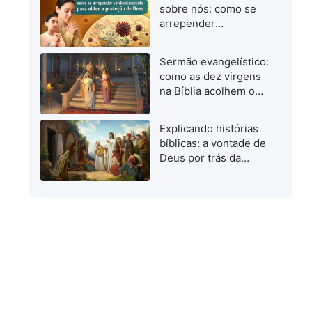
quando investigamos
sobre nós: como se
o caminho verdadeiro
arrepender
verdadeiramente para
obter a proteção de
Sermão evangelístico:
Deus
como as dez virgens
na Bíblia acolhem o
Senhor
Explicando histórias
bíblicas: a vontade de
Deus por trás da
ressurreição de
Lázaro