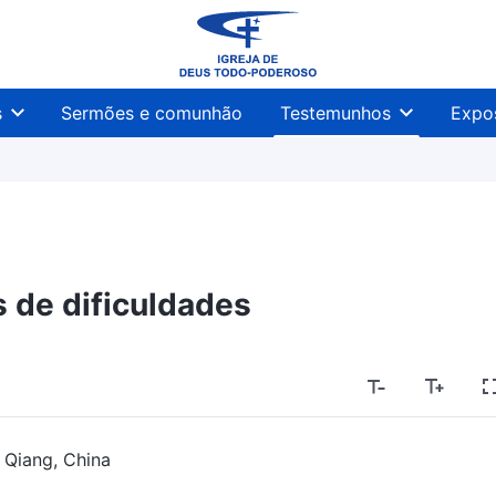
s
Sermões e comunhão
Testemunhos
Expo
 de dificuldades
 Qiang, China