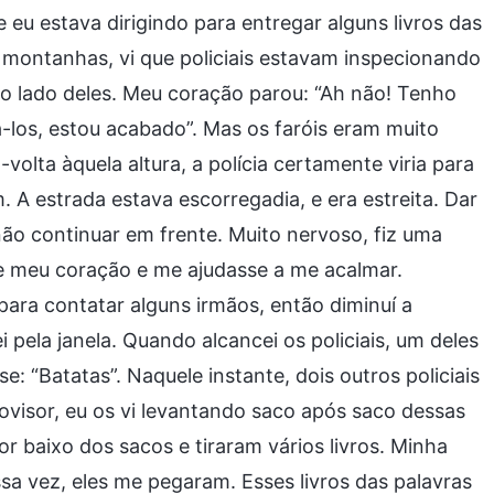
 eu estava dirigindo para entregar alguns livros das
montanhas, vi que policiais estavam inspecionando
s ao lado deles. Meu coração parou: “Ah não! Tenho
á-los, estou acabado”. Mas os faróis eram muito
-volta àquela altura, a polícia certamente viria para
 A estrada estava escorregadia, e era estreita. Dar
enão continuar em frente. Muito nervoso, fiz uma
e meu coração e me ajudasse a me acalmar.
ara contatar alguns irmãos, então diminuí a
i pela janela. Quando alcancei os policiais, um deles
: “Batatas”. Naquele instante, dois outros policiais
ovisor, eu os vi levantando saco após saco dessas
r baixo dos sacos e tiraram vários livros. Minha
sa vez, eles me pegaram. Esses livros das palavras