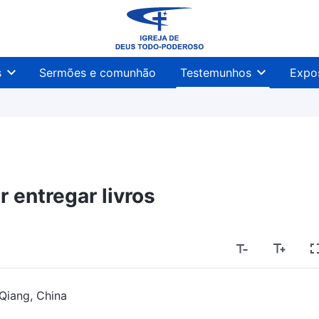
s
Sermões e comunhão
Testemunhos
Expo
r entregar livros
Qiang, China