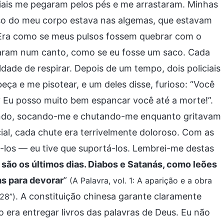
ciais me pegaram pelos pés e me arrastaram. Minhas
eso do meu corpo estava nas algemas, que estavam
 Era como se meus pulsos fossem quebrar com o
garam num canto, como se eu fosse um saco. Cada
dade de respirar. Depois de um tempo, dois policiais
a e me pisotear, e um deles disse, furioso: “Você
s? Eu posso muito bem espancar você até a morte!”.
rando, socando-me e chutando-me enquanto gritavam
ial, cada chute era terrivelmente doloroso. Com as
-los — eu tive que suportá-los. Lembrei-me destas
são os últimos dias. Diabos e Satanás, como leões
as para devorar
”
(A Palavra, vol. 1: A aparição e a obra
. A constituição chinesa garante claramente
 28”)
 era entregar livros das palavras de Deus. Eu não