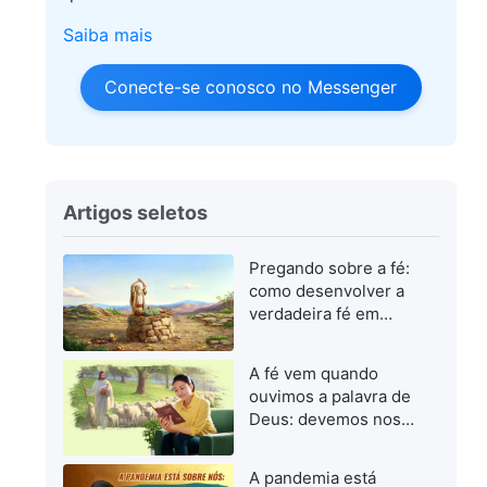
Saiba mais
Conecte-se conosco no Messenger
Artigos seletos
Pregando sobre a fé:
como desenvolver a
verdadeira fé em
Deus
A fé vem quando
ouvimos a palavra de
Deus: devemos nos
concentrar em buscar
a palavra de Deus
A pandemia está