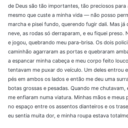
de Deus são tão importantes, tão preciosos para
mesmo que custe a minha vida — não posso permit
marcha e pisei fundo, querendo fugir dali. Mas já
neve, as rodas só derraparam, e eu fiquei preso. 
e jogou, quebrando meu para-brisa. Os dois polici
caminhão agarraram as portas e quebraram ambas
a espancar minha cabeça e meu corpo feito lou
tentavam me puxar do veículo. Um deles entrou
pés em ambos os lados e então me deu uma surra c
botas grossas e pesadas. Quando me chutavam, e
me enfiaram numa viatura. Minhas mãos e meus 
no espaço entre os assentos dianteiros e os tras
eu sentia muita dor, e minha roupa estava totalm