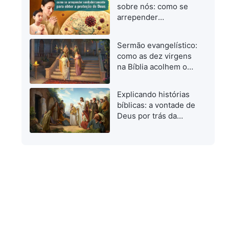
quando investigamos
sobre nós: como se
o caminho verdadeiro
arrepender
verdadeiramente para
obter a proteção de
Sermão evangelístico:
Deus
como as dez virgens
na Bíblia acolhem o
Senhor
Explicando histórias
bíblicas: a vontade de
Deus por trás da
ressurreição de
Lázaro