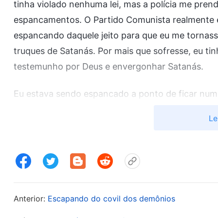
tinha violado nenhuma lei, mas a polícia me pre
espancamentos. O Partido Comunista realmente é
espancando daquele jeito para que eu me tornasse
truques de Satanás. Por mais que sofresse, eu t
testemunho por Deus e envergonhar Satanás.
Eu estava sendo espancado a ponto de ficar num
Não sei quando os policiais tiraram as algemas, 
Le
minha mão esquerda e meu pé esquerdo estavam 
e meu pé direito. Havia também uma corda que pa
nas minhas coxas. Eu estava amarrado feito um n
eu tinha dificuldade de respirar, e minha cabeça 
entrando e me espancando sem interrupção. Às ve
Anterior:
Escapando do covil dos demônios
mim e me chutavam igual a uma bola de futebol