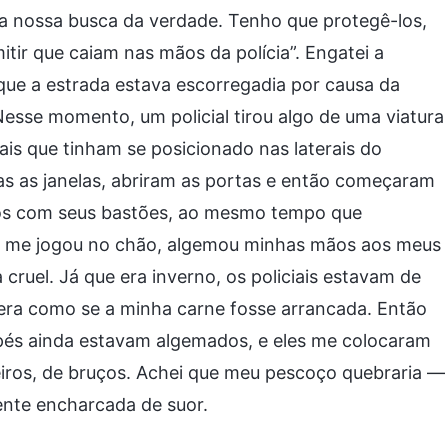
 a nossa busca da verdade. Tenho que protegê-los,
ir que caiam nas mãos da polícia”. Engatei a
 que a estrada estava escorregadia por causa da
Nesse momento, um policial tirou algo de uma viatura
ais que tinham se posicionado nas laterais do
 as janelas, abriram as portas e então começaram
cos com seus bastões, ao mesmo tempo que
 e me jogou no chão, algemou minhas mãos aos meus
ruel. Já que era inverno, os policiais estavam de
ra como se a minha carne fosse arrancada. Então
pés ainda estavam algemados, e eles me colocaram
eiros, de bruços. Achei que meu pescoço quebraria —
ente encharcada de suor.