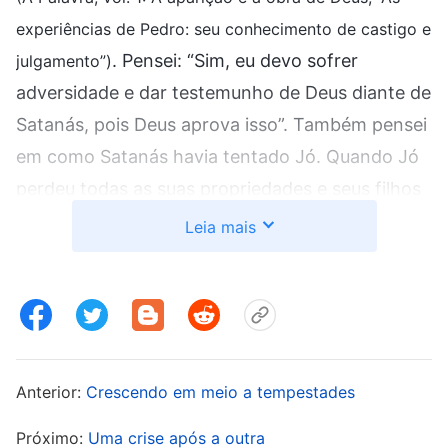
experiências de Pedro: seu conhecimento de castigo e
. Pensei: “Sim, eu devo sofrer
julgamento”)
adversidade e dar testemunho de Deus diante de
Satanás, pois Deus aprova isso”. Também pensei
em como Satanás havia tentado Jó. Quando Jó
perdeu todas as suas propriedades e seus filhos
em uma única noite e seu corpo se cobriu de
Leia mais
chagas, ele ainda foi capaz de louvar o nome de
Deus a despeito de tamanho sofrimento, o que
acabou levando à humilhação e ao fracasso de
Satanás. Deus permitiu que eu enfrentasse esse
ambiente para me testar e aperfeiçoar minha fé.
Anterior:
Crescendo em meio a tempestades
Não importava o que os policiais fizessem
Próximo:
Uma crise após a outra
comigo, eu sabia que tinha de permanecer firme