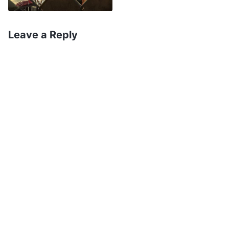
humilhado, e mesmo que isso custe a minha
vida, devo concluir tudo o que Deus me confiou.
Leave a Reply
Essa é a responsabilidade e o dever que eu devo
cumprir. Depois disso, fiz uma parceria com dois
dos meus irmãos para pregar o evangelho e
regar os recém-convertidos. 27 pessoas se
converteram em um mês, e, depois, foram
entregues aos cuidados da igreja. Fiquei muito
grato pela orientação de Deus e senti paz no
coração.
Passado um tempo, nossas tropas foram
transferidas e fui realocado para outro lugar.
Alguns recém-convertidos não sabiam que o