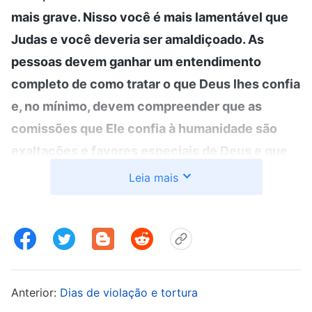
mais grave. Nisso você é mais lamentável que
Judas e você deveria ser amaldiçoado. As
pessoas devem ganhar um entendimento
completo de como tratar o que Deus lhes confia
e, no mínimo, devem compreender que as
comissões que Ele confia à humanidade são
exaltações e favores especiais de Deus e que
são as coisas mais gloriosas. Tudo o mais pode
Leia mais
ser abandonado. Mesmo que alguém deva
sacrificar a própria vida, ele ainda precisa
cumprir a comissão de Deus
”
(A Palavra, vol. 3: As
declarações de Cristo dos últimos dias, “Como
. Ao ler essa
conhecer a natureza do homem”)
Anterior:
Dias de violação e tortura
passagem das palavras de Deus, entendi que a