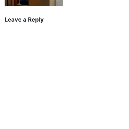
me batia, ele gritava: “E agora? Não é tão legal,
não é? Por que não pede a seu Deus que venha
Leave a Reply
salvá-lo?”. Quando ele disse isso, todos os
policiais caíram na gargalhada. A risada deles me
enfureceu, e amaldiçoei aqueles demônios em
meu coração. Minhas pernas estavam roxas de
tanto eu me ajoelhar e doíam como se
estivessem sendo cortadas por uma faca. Seis
dos meus dedos estavam machucados por causa
da surra. Vários meses depois, as unhas desses
dedos caíram.
Por volta das 17 horas, a polícia me enviou para
um centro de detenção e, antes de saírem,