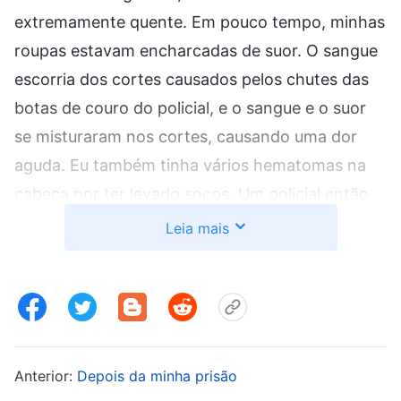
extremamente quente. Em pouco tempo, minhas
roupas estavam encharcadas de suor. O sangue
escorria dos cortes causados pelos chutes das
botas de couro do policial, e o sangue e o suor
se misturaram nos cortes, causando uma dor
aguda. Eu também tinha vários hematomas na
cabeça por ter levado socos. Um policial então
me agarrou pelos cabelos e me deu um tapa no
Leia mais
rosto antes de sacudir violentamente minha
cabeça para a esquerda e para a direita. Com os
dentes cerrados, ele rosnou: “Você vai falar ou
não?”. Eu disse: “Eu não sei de nada!”. Ele ficou
furioso, agarrou minhas algemas e, com
Anterior:
Depois da minha prisão
violência, puxou meus braços para cima atrás