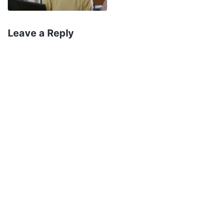
humanidade normal, elas as disfarçarão, não
permitirão que outras pessoas as vejam e então
Leave a Reply
continuarão a se disfarçar. […] Tais pessoas não
vivem com a cabeça nas nuvens? Não estão
sonhando? Elas não sabem quem elas mesmas
são, tampouco sabem como viver a humanidade
normal. Jamais agiram como seres humanos
práticos. Se você passa seus dias com a cabeça
nas nuvens, agindo superficialmente, não
fazendo nada com os pés no chão, sempre
vivendo segundo sua imaginação, isso é um
problema. A senda na vida que você escolhe
não é correta
”
(A Palavra, vol. 3: As declarações de
Cristo dos últimos dias, “As cinco condições que