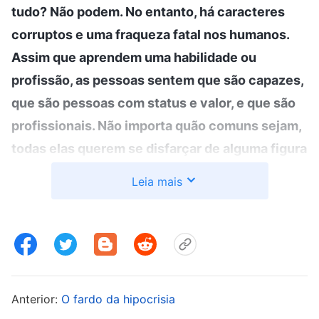
tudo? Não podem. No entanto, há caracteres
corruptos e uma fraqueza fatal nos humanos.
Assim que aprendem uma habilidade ou
profissão, as pessoas sentem que são capazes,
que são pessoas com status e valor, e que são
profissionais. Não importa quão comuns sejam,
todas elas querem se disfarçar de alguma figura
famosa ou indivíduo excepcional, transformar-
Leia mais
se em alguma celebridade menor e levar as
pessoas a crer que são perfeitas e impecáveis,
sem um único defeito; aos olhos dos outros,
querem se tornar famosas, fortes ou alguma
figura grande e querem se tornar poderosas,
Anterior:
O fardo da hipocrisia
capazes de realizar qualquer coisa, sem nada