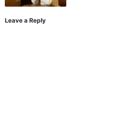
entender meus problemas”. Depois de orar,
refleti sobre meu estado e minha condição ao
Leave a Reply
desempenhar meu dever durante esse período.
Pensei que desempenhar meu dever era algo
significativo, mas por que eu me sentia reprimida
e angustiada com frequência? Como eu havia
chegado a essa condição enquanto
desempenhava meu dever? Mais tarde, li as
palavras de Deus: “
Se as pessoas procuram
constantemente conforto e felicidade físicos,
se elas constantemente buscam felicidade e
conforto físicos, e não desejam sofrer, então
até um pouquinho de sofrimento físico, sofrer
um pouquinho mais do que os outros, ou se