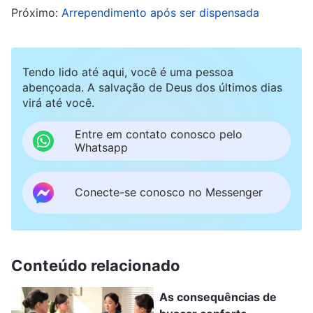
perfeitamente razoável e natural. Eu suportava
Próximo:
Arrependimento após ser dispensada
cada vez menos fardo ao desempenhar meu
dever. Todos os dias, fazia apenas as tarefas que
tinha em mãos, trabalhando de forma mecânica.
Tendo lido até aqui, você é uma pessoa
abençoada. A salvação de Deus dos últimos dias
Durante esse período, meu coração sentia
virá até você.
constantemente uma falta de paz e de
tranquilidade. Como os resultados ficavam
Entre em contato conosco pelo
Whatsapp
declinando, os líderes sempre acompanhavam o
trabalho para entender o que estava
Conecte-se conosco no Messenger
acontecendo. Eu me sentia reprimida e inquieta,
como se houvesse muitos problemas e
dificuldades que precisavam ser resolvidos.
Conteúdo relacionado
Sentia que estava sob muita pressão e que havia
coisas demais com que me preocupar. Muitas
As consequências de