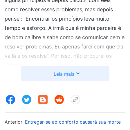
alguns princípios e depois discutir com eles
como resolver esses problemas, mas depois
pensei: “Encontrar os princípios leva muito
tempo e esforço. A irmã que é minha parceira é
de bom calibre e sabe como se comunicar bem e
resolver problemas. Eu apenas farei com que ela
vá lá e os resolva”. Por isso, não procurei os
princípios que deveria ter procurado, e não
Leia mais
comuniquei o que deveria ter comunicado.
Apenas esperei a irmã resolver as coisas. Mais
tarde, quando as coisas aconteceram conosco,
usei meu próprio calibre ruim como desculpa e
entreguei todo o trabalho mais problemático e
difícil à minha parceira, como se isso fosse
Anterior:
Entregar-se ao conforto causará sua morte