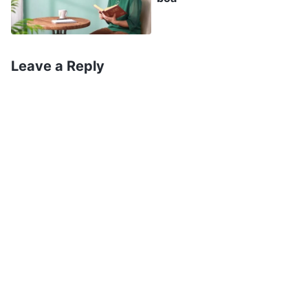
ainda mais certeza de que era correto agir dessa
maneira. Certa vez, Chen Xin, que fazia parte da
equipe, me disse que, apesar de estar envolvida
Leave a Reply
nesse trabalho havia um bom tempo, ela ainda
estava cometendo erros o tempo todo, achava
que não tinha feito nenhum progresso e se
sentia bastante negativa. Eu sabia que a falta de
progresso de Chen Xin era porque ela estava
impaciente por resultados e se comparava com
os outros e porque ela não se concentrava nos
princípios, mas eu tinha medo de que, se
apontasse seu problema diretamente, ela
poderia não reagir bem e desenvolver algum tipo
de preconceito ou visão negativa em relação a