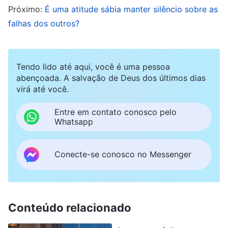
Próximo:
É uma atitude sábia manter silêncio sobre as
delas? Por que está sendo tão indireta? Acha que
falhas dos outros?
elas reconhecerão o problema que têm se falar
com elas dessa forma?”. Ao ouvir Liu Jing dizer
isso, percebi que ficar rodeando o assunto dessa
Tendo lido até aqui, você é uma pessoa
maneira não traria nenhum resultado, mas eu
abençoada. A salvação de Deus dos últimos dias
virá até você.
tinha medo de causar uma má impressão nelas,
por isso encontrei uma desculpa para contornar
Entre em contato conosco pelo
Whatsapp
a questão.
Conecte-se conosco no Messenger
Em fevereiro, fui ao grupo delas para discutir o
trabalho. Para evitar me distanciar delas, disse a
mim mesma que precisava ser gentil e ter
cuidado com as palavras, para não falar de
Conteúdo relacionado
forma excessivamente superior ou dura demais.