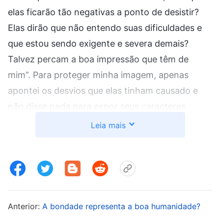
elas ficarão tão negativas a ponto de desistir?
Elas dirão que não entendo suas dificuldades e
que estou sendo exigente e severa demais?
Talvez percam a boa impressão que têm de
mim”. Para proteger minha imagem, apenas
apontei os desvios que elas tinham causado e
não disse nada para expor seus caracteres
corruptos. Cheguei mesmo a expressar isso em
Leia mais
um punhado de consolações e exortações,
como para incentivá-las a ver suas falhas e
deficiências corretamente e não viver em
negatividade e em equívoco. Quando Liu Jing leu
minha carta, ela disse: “Você não ia falar sobre a
Anterior:
A bondade representa a boa humanidade?
natureza da perfunctoriedade nos deveres