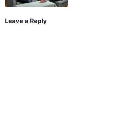
Eles têm plena consciência de que: ‘Desde que
eu faça isso e não ofenda ninguém, pensarão
Leave a Reply
que sou um bom líder. Terão uma opinião boa e
elevada de mim. Eles me aprovarão e vão gostar
de mim’. Eles não se importam com os danos
causados aos interesses da casa de Deus, nem
com as grandes perdas causadas à entrada do
povo escolhido de Deus na vida, nem com o
quanto a vida da igreja é perturbada, eles
simplesmente persistem em sua filosofia
satânica e não ofendem ninguém. Nunca há
nenhuma autocensura em seu coração. Quando
veem alguém causando interrupções e
perturbações, no máximo trocam algumas