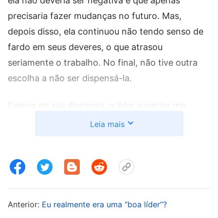
ela não deveria ser negativa e que apenas
precisaria fazer mudanças no futuro. Mas,
depois disso, ela continuou não tendo senso de
fardo em seus deveres, o que atrasou
seriamente o trabalho. No final, não tive outra
escolha a não ser dispensá-la.
Depois de sua dispensa, o líder superior me
perguntou: “Você já havia notado os problemas
Leia mais
de Wang Ying. Por que não a podou e a expôs?
Dessa forma, ela poderia ter mudado seu
comportamento antes, e se você tivesse
descoberto que ela não se arrependia, poderia
tê-la dispensado antes. A atitude dela, sempre
Anterior:
Eu realmente era uma “boa líder”?
perfunctória, atrasou demais o trabalho!”. Depois