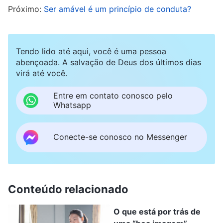
Próximo:
Ser amável é um princípio de conduta?
de ouvir as palavras do líder, comecei a refletir:
“Há muito tempo eu tinha notado os problemas
de Wang Ying e a havia admoestado várias
Tendo lido até aqui, você é uma pessoa
vezes, mas nunca dissequei a natureza de seus
abençoada. A salvação de Deus dos últimos dias
virá até você.
problemas, apenas os mencionei
superficialmente sem abordá-los de forma
Entre em contato conosco pelo
Whatsapp
adequada. Eu tive um comportamento
semelhante antes. Por que sou incapaz de
Conecte-se conosco no Messenger
apontar e expor os problemas dos outros
quando os detecto, sempre temendo que ser
duro demais possa deixar nos outros uma má
impressão de mim? Qual é exatamente o
Conteúdo relacionado
problema aqui?”. Orei a Deus, pedindo-Lhe que
O que está por trás de
me esclarecesse para que eu pudesse