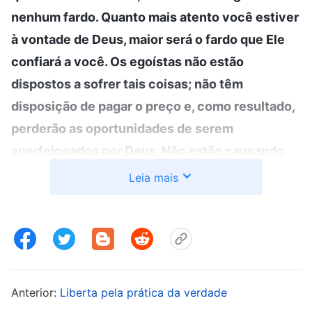
nenhum fardo. Quanto mais atento você estiver
à vontade de Deus, maior será o fardo que Ele
confiará a você. Os egoístas não estão
dispostos a sofrer tais coisas; não têm
disposição de pagar o preço e, como resultado,
perderão as oportunidades de serem
aperfeiçoados por Deus. Não estão causando
danos a si mesmos?
”
(A Palavra, vol. 1: A aparição
Leia mais
e a obra de Deus, “Fique atento à vontade de Deus
. Ao ler as palavras de
para alcançar a perfeição”)
Deus, senti uma pontada no coração; vi que eu
tinha sido o tipo de pessoa egoísta e vulgar
exposta por Deus. Nossos líderes da igreja
Anterior:
Liberta pela prática da verdade
tinham sido presos, e era necessário lidar