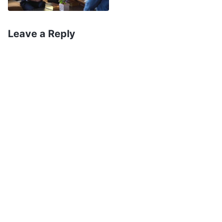
pensado naquilo que tinha sido confiado a mim
nem em como manter o trabalho da igreja. Só
Leave a Reply
tinha pensado em mim mesma, prezando minha
própria existência e fugindo do perigo. Eu ainda
era diga de ser chamada de humana? Eu tinha
mordido a mão que me alimentava e era pior do
que um animal!
Depois disso, li outra seção da palavra de Deus:
“
Não importa o que Deus peça de você, você só
precisa trabalhar para isso com toda a sua
força, e Eu espero que você seja capaz de vir
para diante de Deus e de dar para Ele toda a sua
devoção no fim. Enquanto puder ver o sorriso