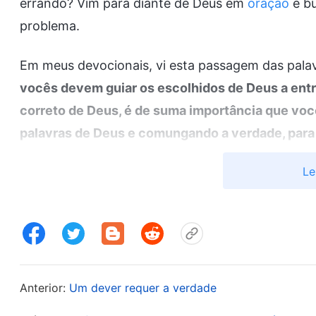
errando? Vim para diante de Deus em
oração
e bu
problema.
Em meus devocionais, vi esta passagem das palav
vocês devem guiar os escolhidos de Deus a entr
correto de Deus, é de suma importância que voc
palavras de Deus e comungando a verdade, para
conhecimento mais profundo dos objetivos de D
Le
Deus e para que eles possam entender a vontad
permitindo assim que eles entendam a verdade. 
verdade e entrar em sua realidade se você só l
você comunga não for real, se não passar de pala
com as pessoas e lhes passe sermões, isso ser
Anterior:
Um dever requer a verdade
medo de você, e fazem o que você lhes diz e não 
entenderem a verdade e serem obedientes? Esse 