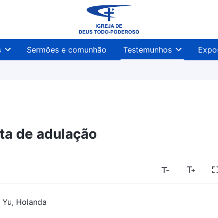
s
Sermões e comunhão
Testemunhos
Expo
ta de adulação
 Yu, Holanda