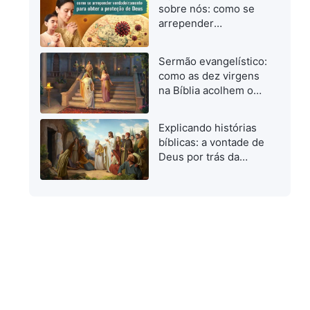
quando investigamos
sobre nós: como se
o caminho verdadeiro
arrepender
verdadeiramente para
obter a proteção de
Sermão evangelístico:
Deus
como as dez virgens
na Bíblia acolhem o
Senhor
Explicando histórias
bíblicas: a vontade de
Deus por trás da
ressurreição de
Lázaro