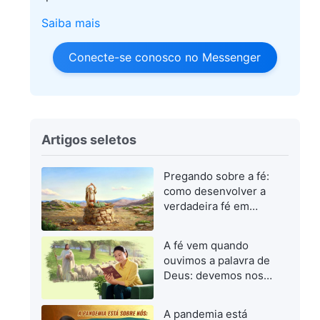
Saiba mais
Conecte-se conosco no Messenger
Artigos seletos
Pregando sobre a fé:
como desenvolver a
verdadeira fé em
Deus
A fé vem quando
ouvimos a palavra de
Deus: devemos nos
concentrar em buscar
a palavra de Deus
A pandemia está