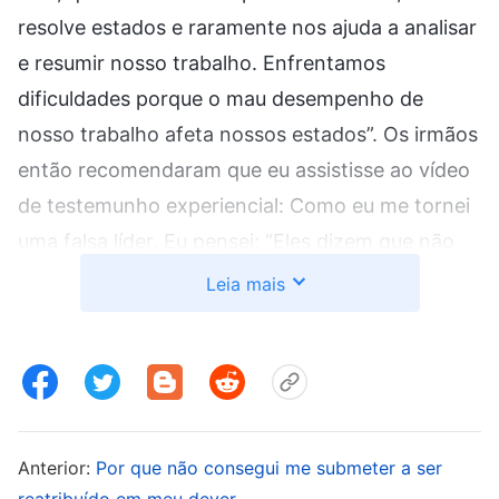
resolve estados e raramente nos ajuda a analisar
e resumir nosso trabalho. Enfrentamos
dificuldades porque o mau desempenho de
nosso trabalho afeta nossos estados”. Os irmãos
então recomendaram que eu assistisse ao vídeo
de testemunho experiencial: Como eu me tornei
uma falsa líder. Eu pensei: “Eles dizem que não
sou tão boa quanto Zhou Yun; será que acham
Leia mais
que não tenho nenhuma capacidade de trabalho
e estão começando a me discernir? Será que vão
me denunciar? Os resultados gerais do trabalho
da igreja não têm sido muito bons ultimamente
e, se eu de fato acabar sendo denunciada e a
Anterior:
Por que não consegui me submeter a ser
líder superior estiver investigando o trabalho, ela
reatribuído em meu dever