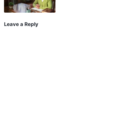
Espírito Santo deve assumir responsabilidade e
renunciar; (2) Quem se recusar a emitir ou
implementar arranjos de trabalho ou sermões e
Leave a Reply
comunicação, obstruindo o caminho do povo
escolhido de Deus, que é conduzido e
pastoreado do Alto, deve assumir
responsabilidade e renunciar; (3) Quem quer que
viole os arranjos de trabalho e for desonesto,
fazendo com que o trabalho da casa de Deus e
Seu povo escolhido sofram grande perda e
desastre, deve assumir responsabilidade e
renunciar”
(170 princípios para praticar a verdade,
“65. Os princípios para assumir responsabilidade e
. Vi que é uma questão de princípio que
renunciar”)