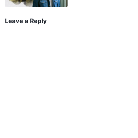
perfunctória e espalhando negatividade por
muito tempo, mas não a expôs nem a relatou.
Leave a Reply
Você é uma bajuladora e não protegeu nem um
pouco o trabalho da igreja. Você é egoísta
demais! Deveria refletir muito bem sobre isso”.
Cada palavra da supervisora foi como um tapa
no meu rosto. Naquele momento, tudo que eu
queria era encontrar um buraco para me enfiar.
Mais tarde, senti-me muito mal ao pensar no que
a supervisora havia dito. Não parava de me
perguntar mentalmente: “Por que não tive
coragem de expor ou relatar os problemas de
Chloe?”. Um dia, durante meus devocionais
espirituais, li as palavras de Deus e ganhei certo