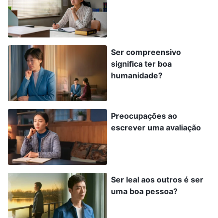
com ela ficar tenso? Talvez eu devesse relatar a
situação dela à supervisora. Mas se Chloe
descobrir, será que vai pensar que a estou
Ser compreensivo
apunhalando pelas costas e dizer que tenho uma
significa ter boa
humanidade ruim?”. Depois de pensar muito,
humanidade?
ainda não tive coragem de apontar e relatar seus
problemas.
Preocupações ao
escrever uma avaliação
Pouco tempo depois, a supervisora soube que
Chloe vinha desempenhando seu dever de
maneira perfunctória fazia muito tempo e então
reatribuiu seu dever. A supervisora também me
Ser leal aos outros é ser
uma boa pessoa?
podou, dizendo: “Você viu Chloe
desempenhando seu dever de maneira