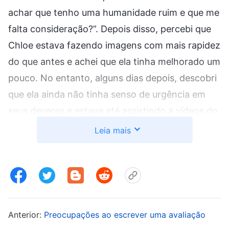
achar que tenho uma humanidade ruim e que me
falta consideração?”. Depois disso, percebi que
Chloe estava fazendo imagens com mais rapidez
do que antes e achei que ela tinha melhorado um
pouco. No entanto, alguns dias depois, descobri
que ela ainda não tinha senso de urgência em
seus deveres e estava até assistindo a vídeos do
mundo não crente. Também reclamava com
Leia mais
frequência, dizendo coisas como: “A supervisora
sempre nos pede para inovar, mas isso não é tão
fácil assim! Todas nós acabamos de começar a
desempenhar este dever. Exigir tanto de nós não
é nos forçar a fazer coisas além da nossa
Anterior:
Preocupações ao escrever uma avaliação
capacidade?” e “Sempre que faço uma imagem,