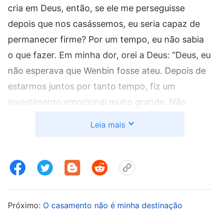
cria em Deus, então, se ele me perseguisse
depois que nos casássemos, eu seria capaz de
permanecer firme? Por um tempo, eu não sabia
o que fazer. Em minha dor, orei a Deus: “Deus, eu
não esperava que Wenbin fosse ateu. Depois de
estarmos juntos por tanto tempo, fiz um
investimento emocional muito grande. Não
suporto largar esse relacionamento. Mas se eu
Leia mais
ficar com ele, e ele se opuser à minha fé porque
estamos em sendas diferentes, o que farei
então? Deus, sou muito pequena em estatura,
por favor, orienta-me a fazer a escolha certa”.
Nos dias que se seguiram, continuei a ler as
Próximo:
O casamento não é minha destinação
palavras de Deus sobre como abordar o