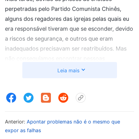
perpetradas pelo Partido Comunista Chinês,
alguns dos regadores das igrejas pelas quais eu
era responsável tiveram que se esconder, devido
a riscos de segurança, e outros que eram
inadequados precisavam ser reatribuídos. Mas
não conseguíamos encontrar pessoas
adequadas para assumir, o que afetou o
Leia mais
trabalho. Por meio de reflexão e resumo, vi que o
motivo era que, não vínhamos nos
concentrando em cultivar pessoas no dia a dia.
Então, escrevi uma carta de comunicação para
as igrejas sobre esse problema, pedindo aos
Anterior:
Apontar problemas não é o mesmo que
líderes e obreiros que focassem cultivar pessoas
expor as falhas
para poder corrigir esse desvio a tempo. Em