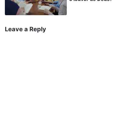
intensificaram. Eles usaram vários métodos para
rastrear e prender crentes e até começaram a
espalhar os mesmos velhos rumores fabricados
Leave a Reply
para desorientar as pessoas. Comunicamos a
verdade com os recém-chegados no aspecto do
discernimento, e a verdade relacionada às
visões, e a maioria deles ganhou a capacidade de
discernir alguns dos rumores infundados. Pensei
comigo mesma: “Será que os regadores das
outras igrejas comunicaram com os recém-
chegados a verdade nesse aspecto do
discernimento em relação aos rumores
infundados? Os recém-chegados têm algum
discernimento sobre eles?”. Então escrevi para