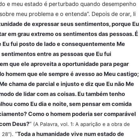
endo e meu estado é perturbado quando desempenho
 sobre meu problema e o entenda”. Depois de orar, li
tunidade de expressar seus sentimentos, porque Eu
star em grau extremo os sentimentos das pessoas. É
e Eu fui posto de lado e consequentemente Me
s sentimentos entre as pessoas que Eu fui
em que ele aproveita a oportunidade para pegar
 do homem que ele sempre é avesso ao Meu castigo;
e chama de parcial e injusto e diz que Eu não Me
odo de lidar com as coisas. Eu também tenho
alhou como Eu dia e noite, sem pensar em comida
enciamento? Como o homem poderia ser comparável
 com Deus?
”
(A Palavra, vol. 1: A aparição e a obra de
. “
Toda a humanidade vive num estado de
 28”)