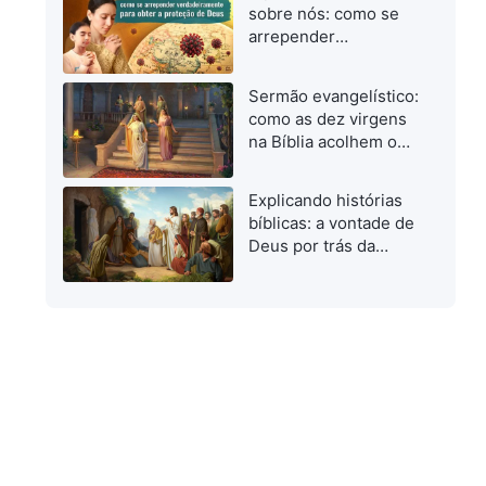
quando investigamos
sobre nós: como se
o caminho verdadeiro
arrepender
verdadeiramente para
obter a proteção de
Sermão evangelístico:
Deus
como as dez virgens
na Bíblia acolhem o
Senhor
Explicando histórias
bíblicas: a vontade de
Deus por trás da
ressurreição de
Lázaro