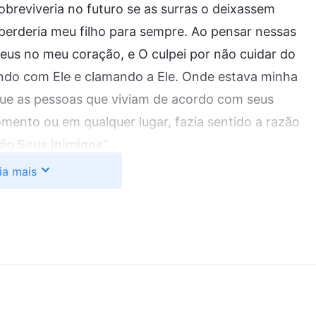
reviveria no futuro se as surras o deixassem
 perderia meu filho para sempre. Ao pensar nessas
eus no meu coração, e O culpei por não cuidar do
ndo com Ele e clamando a Ele. Onde estava minha
e as pessoas que viviam de acordo com seus
mento ou em qualquer lugar, fazia sentido a razão
ão Seus inimigos
”.
ia mais
 senda pela qual Deus nos guia não é em linha reta,
 diz, ademais, que quanto mais pedregosa a senda,
orém, nenhum de nós pode abrir tal senda. Em
sas e traiçoeiras e suportei grande sofrimento; às
queria gritar, mas tenho trilhado essa senda até
s, então Eu suporto o martírio de todo o sofrimento