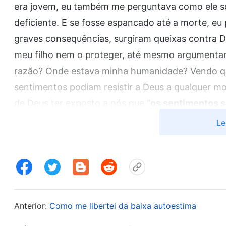
era jovem, eu também me perguntava como ele sob
deficiente. E se fosse espancado até a morte, eu
graves consequências, surgiram queixas contra D
meu filho nem o proteger, até mesmo argumenta
razão? Onde estava minha humanidade? Vendo qu
sentimentos podiam resistir a Deus a qualquer mo
de Deus ter exposto a nós que “
os sentimentos s
Le
Durante minha busca, li mais palavras de Deus: “
A
mas uma estrada sinuosa cheia de buracos; Deus
mais ela pode revelar nosso coração amoroso. P
Minha experiência, trilhei muitas sendas pedrego
vezes Eu ficava tão profundamente pesaroso que 
Anterior:
Como me libertei da baixa autoestima
hoje. Acredito que essa é a senda guiada por Deu