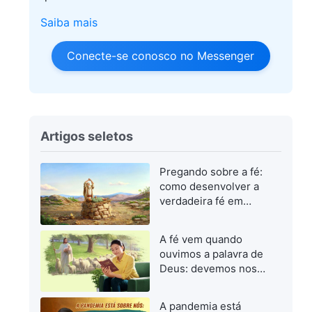
Saiba mais
Conecte-se conosco no Messenger
Artigos seletos
Pregando sobre a fé:
como desenvolver a
verdadeira fé em
Deus
A fé vem quando
ouvimos a palavra de
Deus: devemos nos
concentrar em buscar
a palavra de Deus
A pandemia está