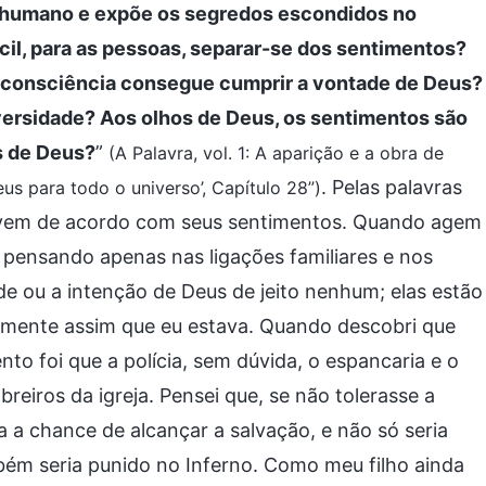
r humano e expõe os segredos escondidos no
ícil, para as pessoas, separar-se dos sentimentos?
A consciência consegue cumprir a vontade de Deus?
ersidade? Aos olhos de Deus, os sentimentos são
s de Deus?
”
(A Palavra, vol. 1: A aparição e a obra de
. Pelas palavras
us para todo o universo’, Capítulo 28”)
vivem de acordo com seus sentimentos. Quando agem
pensando apenas nas ligações familiares e nos
e ou a intenção de Deus de jeito nenhum; elas estão
amente assim que eu estava. Quando descobri que
to foi que a polícia, sem dúvida, o espancaria e o
breiros da igreja. Pensei que, se não tolerasse a
a a chance de alcançar a salvação, e não só seria
ém seria punido no Inferno. Como meu filho ainda