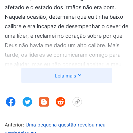
afetado e o estado dos irmãos não era bom.
Naquela ocasião, determinei que eu tinha baixo
calibre e era incapaz de desempenhar o dever de
uma líder, e reclamei no coração sobre por que
Deus não havia me dado um alto calibre. Mais
tarde, os líderes se comunicaram comigo para
me ajudar, mas eu não consegui aceitar, e meu
estado não se reverteu. No final, fui dispensada.
Leia mais
Um dia, li uma passagem das palavras de Deus, e
só então tive algum entendimento do meu
estado. Deus Todo-Poderoso diz: “
Não importa o
que lhes aconteça, quando encontram alguma
Anterior:
Uma pequena questão revelou meu
dificuldade, os covardes recuam. Por que fazem
verdadeiro eu