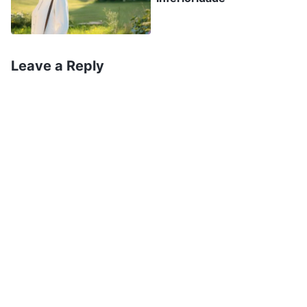
lo. Toda vez que têm tais ideias, seu sentimento
de inferioridade se manifesta todo de uma vez
só e os controla, sufoca, dizendo-lhes: ‘Não
Leave a Reply
diga nada, você não serve. Não expresse suas
opiniões, só guarde suas ideias para si. Se
houver algo em seu coração que você de fato
queira dizer, apenas o anote no computador e
rumine-o só. Você não precisa deixar que
alguém saiba disso. E se você disser algo
errado? Seria tão constrangedor!’. Essa voz
continua dizendo para você não fazer isso, não
fazer aquilo, não dizer isso, não dizer aquilo,
fazendo com que você engula cada palavra que
queira dizer. Quando há algo que queira dizer,