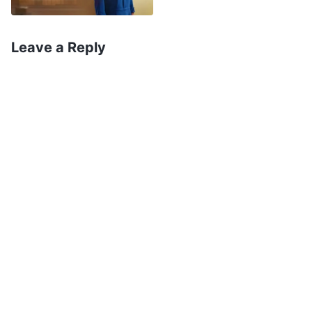
imenso amor de Deus que eu, um ser criado,
tinha a sorte de seguir a Deus e ser salva por Ele.
Leave a Reply
Eu preferia morrer a ceder a Satanás, e jamais
trairia a Deus. Quanto mais o meu marido me
pressionasse, mais eu deveria seguir a Deus, ser
firme e humilhar Satanás. Mais tarde, a igreja
ficou com medo de que o meu marido
continuaria me espancando se eu participasse
de reuniões ou cumprisse o meu dever, e de que
ele denunciaria os outros irmãos, por isso
mandaram que eu parasse de participar das
reuniões e só lesse as palavras de Deus em casa.
Nos três anos seguintes, eu só pude aproveitar