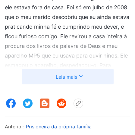
ele estava fora de casa. Foi só em julho de 2008
que o meu marido descobriu que eu ainda estava
praticando minha fé e cumprindo meu dever, e
ficou furioso comigo. Ele revirou a casa inteira à
procura dos livros da palavra de Deus e meu
aparelho MP5 que eu usava para ouvir hinos. Ele
esmagou o aparelho, despedaçou-o. Para
impedir que eu praticasse a fé, ele pediu licença
Leia mais
do emprego para poder supervisionar minhas
atividades durante o dia todo, em casa. Eu não
podia participar das reuniões e fiquei
atormentada; por isso, quando surgiu uma
oportunidade, eu saí de fininho para ver meus
Anterior:
Prisioneira da própria família
irmãos. Mas para a minha surpresa, ele chamou