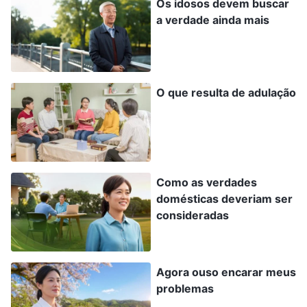
Os idosos devem buscar
dos irmãos quanto à entrada na vida. Ela havia
a verdade ainda mais
sido revelada como uma falsa líder. Se
permanecesse em seus deveres, ela só
interromperia e obstruiria o trabalho da igreja e
O que resulta de adulação
atrasaria a entrada dos irmãos na vida. Então,
mais uma vez, comunguei com os diáconos a
questão de substituí-la. Depois da minha
comunhão, os diáconos ficaram em silencio, mas
Como as verdades
pude ver que ainda não concordavam com a
domésticas deveriam ser
demissão dela. Naquele momento, hesitei: “Se eu
consideradas
insistir no meu ponto de vista aqui e continuar a
comungar a verdade e discernir Lin Xin, esses
Agora ouso encarar meus
diáconos dirão que eu sou arrogante e arbitrária
problemas
demais e que não aceito a opinião de outros? Se