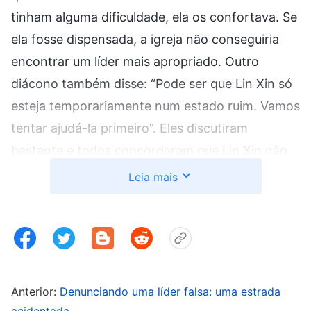
tinham alguma dificuldade, ela os confortava. Se
ela fosse dispensada, a igreja não conseguiria
encontrar um líder mais apropriado. Outro
diácono também disse: “Pode ser que Lin Xin só
esteja temporariamente num estado ruim. Vamos
tentar ajudá-la primeiro”. Eles discutiram
bastante e todos concordaram que Lin Xin não
deveria ser dispensada. De acordo com os
Leia mais
princípios para a substituição de líderes e
obreiros, se um líder ou obreiro não recebe a
obra do Espírito Santo e não consegue fazer
trabalho prático por muito tempo, ele deve ser
substituído. Se ele carecer da obra do Espírito
Anterior:
Denunciando uma líder falsa: uma estrada
Santo e nós ficarmos com eles, não estaremos
acidentada