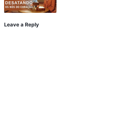
seus ambientes sociais fizessem avaliações
um tanto desfavoráveis delas, dizendo coisas
como: ‘Esse garoto é estúpido, lento e não fala
Leave a Reply
direito. Veja os filhos de outras pessoas, que
falam tão bem que convencem as pessoas a
fazer o que eles querem. Já esse garoto só faz
bico o dia todo. Ele não sabe o que dizer quando
encontra as pessoas, não sabe como se
explicar ou se justificar depois de fazer algo
errado e não consegue entreter as pessoas.
Esse garoto é um idiota’. Os pais falam isso, os
parentes e amigos falam isso e os professores
também falam isso. Esse ambiente exerce certa
pressão invisível sobre tais indivíduos. Ao