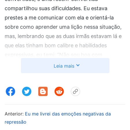
compartilhou suas dificuldades. Eu estava
prestes a me comunicar com ela e orientá-la
sobre como aprender uma lição nessa situação,
mas, lembrando que as duas irmãs estavam lá e
que elas tinham bom calibre e habilidades
expressivas, eu temi: “Não sou boa com
palavras, o que elas vão pensar de mim se eu
Leia mais
acabar divagando?”. Vendo que já fazia um
tempo que eu não falava nada, Li Hua
rapidamente assumiu a comunhão e, mesmo
sendo a primeira vez que se encontrava com os
recém-convertidos, ela conseguiu conversar
Anterior:
Eu me livrei das emoções negativas da
naturalmente com eles. Observando Wang Lu e
repressão
Li Hua se comunicando sem parar, fiquei com