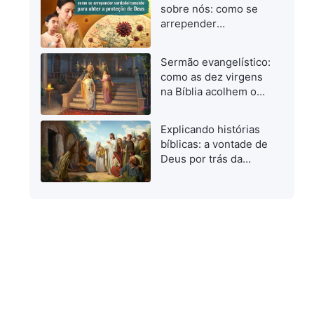
quando investigamos
sobre nós: como se
o caminho verdadeiro
arrepender
verdadeiramente para
obter a proteção de
Sermão evangelístico:
Deus
como as dez virgens
na Bíblia acolhem o
Senhor
Explicando histórias
bíblicas: a vontade de
Deus por trás da
ressurreição de
Lázaro