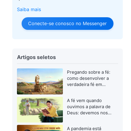
Saiba mais
Conecte-se conosco no Messenger
Artigos seletos
Pregando sobre a fé:
como desenvolver a
verdadeira fé em
Deus
A fé vem quando
ouvimos a palavra de
Deus: devemos nos
concentrar em buscar
a palavra de Deus
A pandemia está