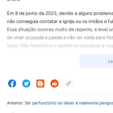
Em 9 de junho de 2023, devido a alguns problemas
não conseguia contatar a igreja ou os irmãos e f
Essa situação ocorreu muito de repente, e levei
de viver ocupada e passei a não ter nada para fa
fazer. Não importava o quanto eu pensasse a res
o trabalho evangelístico está intenso, e todos 
Le
tarefas a fazer. Por que meus deveres pararam de
Deus: “
Se você for escorregadio e negligente,
sempre seguir a senda errada, Deus não vai ope
Deus dirá: ‘Não há como usá-lo. Vá e saia do cam
gosta? Gosta de ser preguiçoso e se entregar ao
conforto para sempre!’. Deus dará essa graça e 
Anterior:
Ser perfunctório no dever é realmente perigo
acham: isso é perda ou ganho?
(Perda.)
É uma p