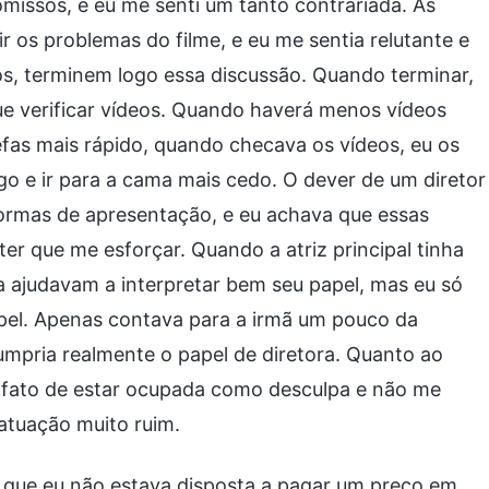
omissos, e eu me senti um tanto contrariada. Às
ir os problemas do filme, e eu me sentia relutante e
, terminem logo essa discussão. Quando terminar,
e verificar vídeos. Quando haverá menos vídeos
arefas mais rápido, quando checava os vídeos, eu os
go e ir para a cama mais cedo. O dever de um diretor
ormas de apresentação, e eu achava que essas
ter que me esforçar. Quando a atriz principal tinha
 a ajudavam a interpretar bem seu papel, mas eu só
apel. Apenas contava para a irmã um pouco da
umpria realmente o papel de diretora. Quanto ao
o fato de estar ocupada como desculpa e não me
atuação muito ruim.
que eu não estava disposta a pagar um preço em