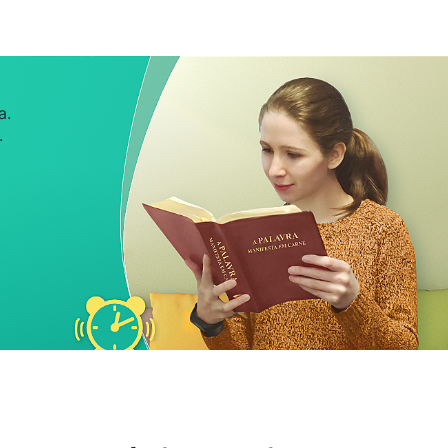
vras de Deus me despertou instantaneamente. Eu não
estava as dificuldades, temia a exaustão, agia de
, preocupando-me apenas com minha carne? Pois
a.
e, incapaz de desempenhar qualquer dever! Minha
.
paravam de se repetir na minha cabeça: “
Pois bem,
a um sentimento inexprimível no coração.
o passado, para o modo como desempenhava meus
; passava meus dias chafurdando na culpa e na
us deveres adequadamente? Por que simplesmente
s e ganhei certo conhecimento da natureza e das
oderoso
diz: “
Ser perfunctório ao desempenhar o
unctório ao desempenhar o dever, então você não