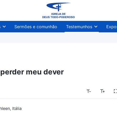
s
Sermões e comunhão
Testemunhos
Expo
perder meu dever
leen, Itália