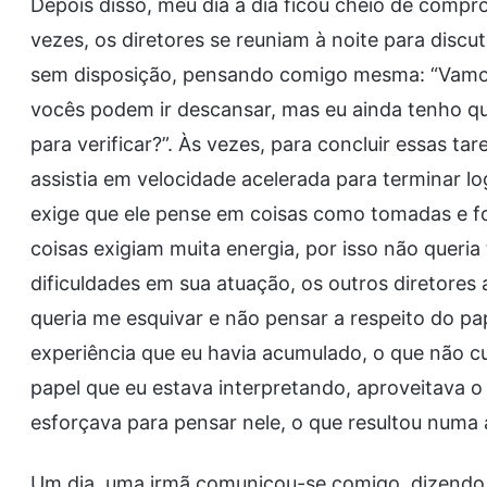
Depois disso, meu dia a dia ficou cheio de compr
vezes, os diretores se reuniam à noite para discut
sem disposição, pensando comigo mesma: “Vamos
vocês podem ir descansar, mas eu ainda tenho qu
para verificar?”. Às vezes, para concluir essas t
assistia em velocidade acelerada para terminar lo
exige que ele pense em coisas como tomadas e f
coisas exigiam muita energia, por isso não queria 
dificuldades em sua atuação, os outros diretores
queria me esquivar e não pensar a respeito do p
experiência que eu havia acumulado, o que não c
papel que eu estava interpretando, aproveitava 
esforçava para pensar nele, o que resultou numa 
Um dia, uma irmã comunicou-se comigo, dizendo 