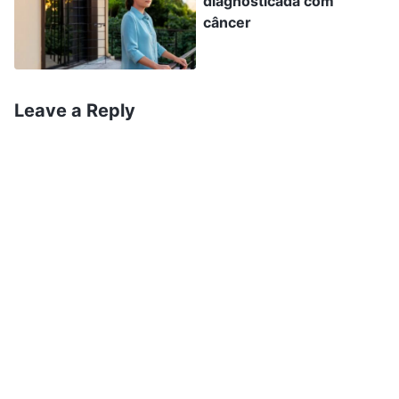
diagnosticada com
com eles nem tenho cabeça para ir a outro lugar
câncer
a fim de desempenhar meus deveres. Por favor,
guia-me e ilumina-me para sair desse estado”.
Leave a Reply
Um dia, li uma passagem das palavras de Deus:
“
Além do nascimento e da criação, a
responsabilidade dos pais na vida de um filho é
simplesmente proporcionar-lhe um ambiente
formal para crescer, pois nada, exceto a
predestinação do Criador, tem relação com o
destino da pessoa. Ninguém pode controlar que
tipo de futuro uma pessoa terá; ele é
predeterminado com grande antecedência e
nem mesmo os pais podem mudar o destino da