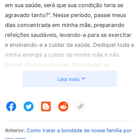
em sua saúde, será que sua condição teria se
agravado tanto?”. Nesse período, passei meus
dias concentrada em minha mãe, preparando
refeições saudáveis, levando-a para se exercitar
e ensinando-a a cuidar da saúde. Dediquei toda a
minha energia a cuidar da minha mãe e não
pensei em meus deveres. Dois meses se
passaram num piscar de olhos, e, um dia, recebi
Leia mais
uma carta dos líderes dizendo para eu ir para
outra região e desempenhar meus deveres.
Naquele dia, meus tios foram à minha casa. A
princípio, eles viram que eu estava lá cuidando
da minha mãe e não disseram nada, mas, de
Anterior:
Como tratar a bondade de nossa família por
repente, me perguntaram: “Você vai embora
nos criar