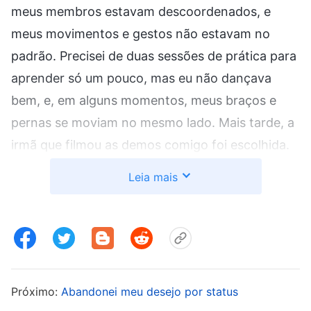
meus membros estavam descoordenados, e
meus movimentos e gestos não estavam no
padrão. Precisei de duas sessões de prática para
aprender só um pouco, mas eu não dançava
bem, e, em alguns momentos, meus braços e
pernas se moviam no mesmo lado. Mais tarde, a
irmã que filmou as demos comigo foi escolhida.
Essa irmã não apenas conseguia fazer vídeos de
Leia mais
testemunho experiencial, mas também trabalhar
como diretora. Ela costumava apresentar
diálogos cômicos, era boa cantora e até havia
estudado instrumentos musicais. E agora estava
começando a dançar. Ela era realmente tão
Próximo:
Abandonei meu desejo por status
multitalentosa! Os outros têm tantos talentos!