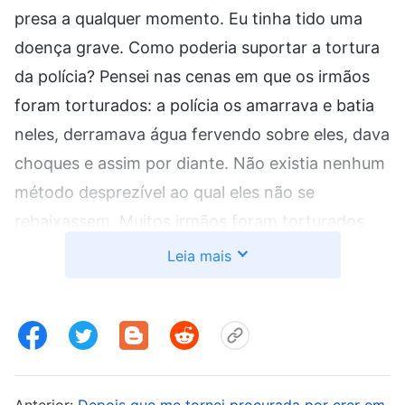
presa a qualquer momento. Eu tinha tido uma
doença grave. Como poderia suportar a tortura
da polícia? Pensei nas cenas em que os irmãos
foram torturados: a polícia os amarrava e batia
neles, derramava água fervendo sobre eles, dava
choques e assim por diante. Não existia nenhum
método desprezível ao qual eles não se
rebaixassem. Muitos irmãos foram torturados
depois de serem presos. Alguns ficaram com
Leia mais
deficiências e outros foram espancados até a
morte. Se eu fosse presa e torturada pela polícia
até morrer, perderia minha chance de salvação.
Quanto mais eu pensava, mais assustada ficava.
Pensei: “Talvez seja melhor enviar Xiaole para
Anterior:
Depois que me tornei procurada por crer em