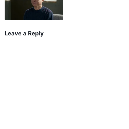
experienciar os detalhes de estar doente, o
dano que a enfermidade lhe traz, as várias
inconveniências e dificuldades que ela lhe
causa e todos os diversos sentimentos que ela
Leave a Reply
o faz ter — Seu propósito não é que você
experiencie a doença enquanto está doente.
Antes, Seu propósito é que você aprenda lições
a partir da doença, aprenda a captar as
intenções de Deus, conheça os caracteres
corruptos que você revela e as atitudes erradas
que tem em relação a Deus quando está doente
e aprenda a se submeter à Sua soberania e aos
Seus arranjos, para que você possa alcançar
verdadeira submissão a Ele e seja capaz de