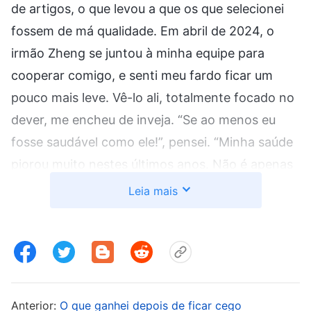
de artigos, o que levou a que os que selecionei
fossem de má qualidade. Em abril de 2024, o
irmão Zheng se juntou à minha equipe para
cooperar comigo, e senti meu fardo ficar um
pouco mais leve. Vê-lo ali, totalmente focado no
dever, me encheu de inveja. “Se ao menos eu
fosse saudável como ele!”, pensei. “Minha saúde
piorou muito nestes últimos anos. Não é apenas
a pressão alta e o infarto cerebral; também
Leia mais
tenho um zumbido. Muitas vezes me sinto tonto
e atordoado enquanto desempenho meu dever.
E o meu braço direito está um pouco dormente,
também — talvez isso seja causado por má
circulação. Já tenho mais de 60 anos, e meu
Anterior:
O que ganhei depois de ficar cego