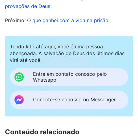
provações de Deus
Achei que a doença tinha acabado, mas mal
Próximo:
O que ganhei com a vida na prisão
sabia eu que aquilo era apenas o começo. Tendo
passado por três grandes cirurgias na vida —
remoção da vesícula, apendicectomia e agora
Tendo lido até aqui, você é uma pessoa
uma histerectomia —, logo comecei a sofrer de
abençoada. A salvação de Deus dos últimos dias
virá até você.
uma série de complicações pós-operatórias.
Certa noite, no início de agosto, fui acometida
Entre em contato conosco pelo
Whatsapp
repentinamente por uma dor abdominal forte, e
a minha família me levou às pressas para o
Conecte-se conosco no Messenger
hospital. O diagnóstico foi obstrução intestinal.
Os médicos inseriram imediatamente uma sonda
para esvaziar meu estômago e limpar meus
intestinos. A sonda irritou meu esôfago, o que
Conteúdo relacionado