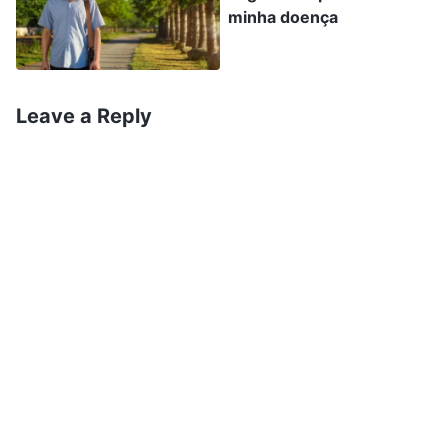
meu coração: “Deus, salva-me! Ah, Deus…”. Num
minha doença
torpor, as palavras de Deus apareceram na
minha mente: “
Acredite que Deus é
definitivamente seu Todo-Poderoso
”
(A
Leave a Reply
. Não sei quanto tempo depois,
comunhão de Deus)
um médico me sacudiu para me acordar,
perguntando: “Como você está? Como
conseguiu dormir?”. Só então percebi que, em
meio a tamanha agonia, eu havia realmente
adormecido. Como era tarde demais para
contatar um cirurgião, só puderam me mandar
de volta para o quarto, para observação.
Inesperadamente, dormi pesado até depois das
sete da manhã seguinte. Quando veio me