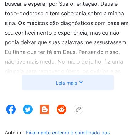
buscar e esperar por Sua orientação. Deus é
todo-poderoso e tem soberania sobre a minha
sina. Os médicos dão diagnósticos com base em
seu conhecimento e experiência, mas eu não
podia deixar que suas palavras me assustassem.
Eu tinha que ter fé em Deus. Pensando nisso,
não tive mais medo. No início de julho, fiz uma
cirurgia para remover o útero, os ovários e as
trompas de Falópio. O médico me disse: “Você
Leia mais
tem muita sorte. O relatório patológico deu
benigno”. Agradeci silenciosamente a Deus no
meu coração. Depois de descansar por mais de
vinte dias, comecei a desempenhar meu dever
novamente.
Anterior:
Finalmente entendi o significado das