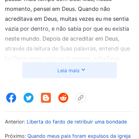
momento, pensei em Deus. Quando não
acreditava em Deus, muitas vezes eu me sentia
vazia por dentro, e não sabia por que eu existia
neste mundo. Depois de acreditar em Deus,
através da leitura de Suas palavras, entendi que
foi Deus quem criou os humanos, e foi Deus
quem me deu este fôlego. Eu tenho minha
Leia mais
missão neste mundo. Só então eu vi valor da
minha existência, e não me senti mais vazia e
perdida. Tendo desfrutado de tanto amor de
Deus, eu não podia agir sem consciência e deixar
de cumprir meu dever. Nesse momento, ganhei
Anterior:
Liberta do fardo de retribuir uma bondade
força para renunciar à carne, e saí para
Próximo:
Quando meus pais foram expulsos da igreja
continuar cumprindo meu dever.