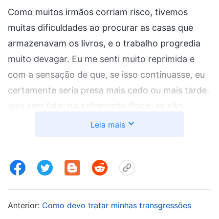
Como muitos irmãos corriam risco, tivemos
muitas dificuldades ao procurar as casas que
armazenavam os livros, e o trabalho progredia
muito devagar. Eu me senti muito reprimida e
com a sensação de que, se isso continuasse, eu
certamente seria presa mais cedo ou mais tarde.
Isso sem falar no sofrimento físico: se não
conseguisse suportar a tortura e acabasse me
Leia mais
tornando um judas, eu perderia um bom
desfecho e uma boa destinação. Com tudo isso
em mente, senti-me muito fraca e achei que esse
dever era difícil demais. Então, falei com Deus
sobre meu estado e pedi que Ele me orientasse a
Anterior:
Como devo tratar minhas transgressões
me submeter. Li as palavras de Deus: “
Se você