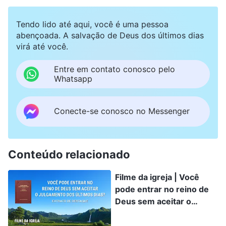
semelhante a como o Senhor Jesus foi encarnado
como o Filho do homem para fazer Sua obra, então
Tendo lido até aqui, você é uma pessoa
seremos incapazes de reconhecer o Senhor Jesus,
abençoada. A salvação de Deus dos últimos dias
seremos incapazes de saudar a vinda do Senhor.
virá até você.
Creio que a encarnação seja um grande mistério.
Poucos são capazes de entender realmente a verdade
Entre em contato conosco pelo
da encarnação. Por favor, converse conosco sobre
Whatsapp
essa questão; o que exatamente é a encarnação?
Conecte-se conosco no Messenger
Conteúdo relacionado
Filme da igreja | Você
pode entrar no reino de
Deus sem aceitar o
julgamento dos últimos
dias? (Extrato de