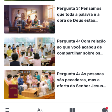
destaque)
Pergunta 3: Pensamos
que toda a palavra e a
obra de Deus estão
registradas na Bíblia. Não
há palavra e obra de Deus
fora as que estão na
Pergunta 4: Com relação
Bíblia. Portanto, nossa fé
ao que você acabou de
em Deus deve se basear
compartilhar sobre os
na Bíblia. Isso é errado?
falsos cristos que usam
uma má interpretação da
Bíblia e exibem sinais e
Pergunta 4: As pessoas
prodígios para enganar as
são pecadoras, mas a
pessoas, agora tenho
oferta do Senhor Jesus
algum discernimento
pelo pecado tem eficácia
sobre esse aspecto. Mas
eterna. Contanto que
ainda tenho uma
confessemos nossos
pergunta que quero
pecados ao Senhor, Ele