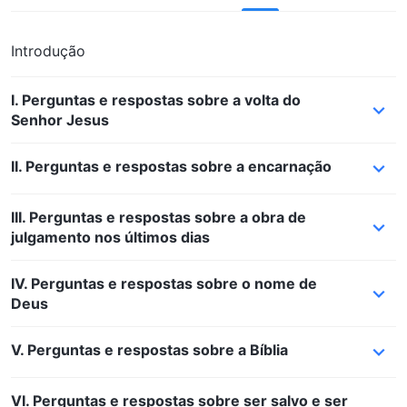
Introdução
I. Perguntas e respostas sobre a volta do
Senhor Jesus
II. Perguntas e respostas sobre a encarnação
III. Perguntas e respostas sobre a obra de
julgamento nos últimos dias
IV. Perguntas e respostas sobre o nome de
Deus
V. Perguntas e respostas sobre a Bíblia
VI. Perguntas e respostas sobre ser salvo e ser