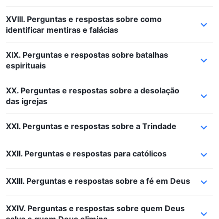
XVIII. Perguntas e respostas sobre como
identificar mentiras e falácias
XIX. Perguntas e respostas sobre batalhas
espirituais
XX. Perguntas e respostas sobre a desolação
das igrejas
XXI. Perguntas e respostas sobre a Trindade
XXII. Perguntas e respostas para católicos
XXIII. Perguntas e respostas sobre a fé em Deus
XXIV. Perguntas e respostas sobre quem Deus
salva e quem Deus elimina