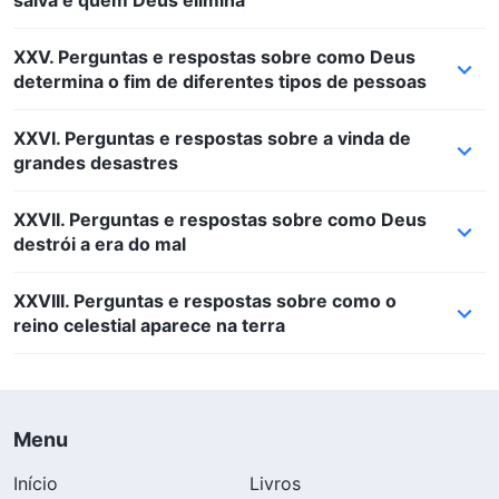
XXV. Perguntas e respostas sobre como Deus
determina o fim de diferentes tipos de pessoas
XXVI. Perguntas e respostas sobre a vinda de
grandes desastres
XXVII. Perguntas e respostas sobre como Deus
destrói a era do mal
XXVIII. Perguntas e respostas sobre como o
reino celestial aparece na terra
Menu
Início
Livros