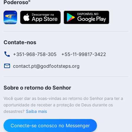
Poderoso"
Contate-nos
+351-968-758-305
+55-11-99817-3422
contact.pt@godfootsteps.org
Sobre o retorno do Senhor
Você quer dar as boas-vindas ao retorno do Senhor para ter a
oportunidade de receber a proteção de Deus durante os
desastres?
Saiba mais
Conecte-se conosco no Messenger