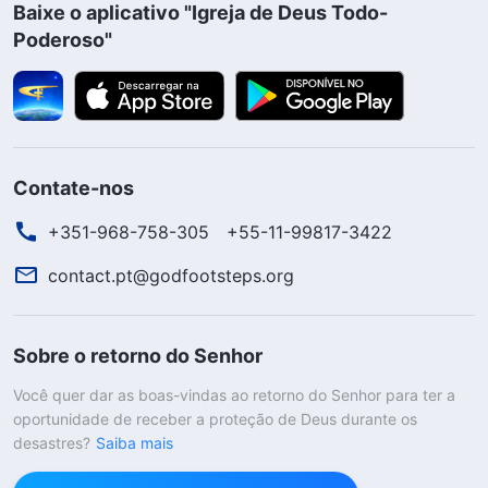
Baixe o aplicativo "Igreja de Deus Todo-
Poderoso"
Contate-nos
+351-968-758-305
+55-11-99817-3422
contact.pt@godfootsteps.org
Sobre o retorno do Senhor
Você quer dar as boas-vindas ao retorno do Senhor para ter a
oportunidade de receber a proteção de Deus durante os
desastres?
Saiba mais