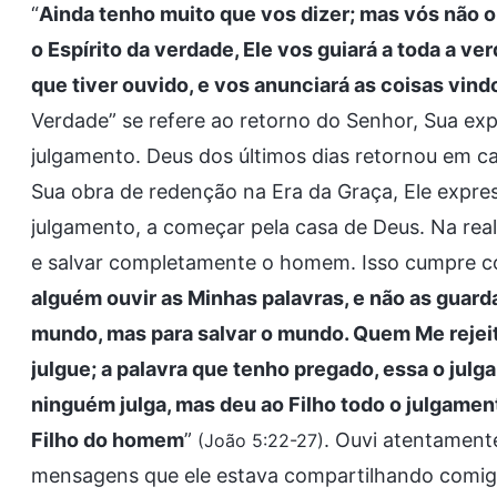
“
Ainda tenho muito que vos dizer; mas vós não o
o Espírito da verdade, Ele vos guiará a toda a ve
que tiver ouvido, e vos anunciará as coisas vind
Verdade” se refere ao retorno do Senhor, Sua ex
julgamento. Deus dos últimos dias retornou em
Sua obra de redenção na Era da Graça, Ele expres
julgamento, a começar pela casa de Deus. Na real
e salvar completamente o homem. Isso cumpre co
alguém ouvir as Minhas palavras, e não as guardar
mundo, mas para salvar o mundo. Quem Me rejeit
julgue; a palavra que tenho pregado, essa o julga
ninguém julga, mas deu ao Filho todo o julgament
Filho do homem
”
. Ouvi atentament
(João 5:22-27)
mensagens que ele estava compartilhando comigo 