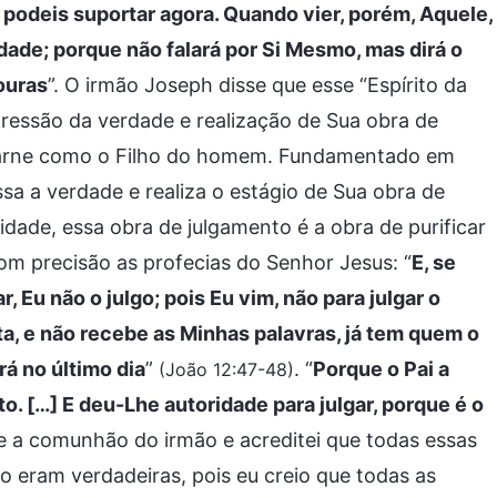
 podeis suportar agora. Quando vier, porém, Aquele,
rdade; porque não falará por Si Mesmo, mas dirá o
ouras
”. O irmão Joseph disse que esse “Espírito da
pressão da verdade e realização de Sua obra de
 carne como o Filho do homem. Fundamentado em
sa a verdade e realiza o estágio de Sua obra de
idade, essa obra de julgamento é a obra de purificar
m precisão as profecias do Senhor Jesus: “
E, se
, Eu não o julgo; pois Eu vim, não para julgar o
a, e não recebe as Minhas palavras, já tem quem o
rá no último dia
”
. “
Porque o Pai a
(João 12:47-48)
o. […] E deu-Lhe autoridade para julgar, porque é o
e a comunhão do irmão e acreditei que todas essas
eram verdadeiras, pois eu creio que todas as