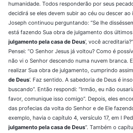
humanidade. Todos responderão por seus pecados,
decidirá se eles devem subir ao céu ou descer ao 
Joseph continuou perguntando: “Se lhe dissésse
está fazendo Sua obra de julgamento dos últimos 
julgamento pela casa de Deus
’, você acreditaria
Pensei: “O Senhor Jesus já voltou? Como é possív
não vi o Senhor descendo numa nuvem branca. E, 
realizar Sua obra de julgamento, cumprindo assim 
de Deus
’. Faz sentido. A sabedoria de Deus é in
buscando”. Então respondi: “Irmão, eu não ousari
favor, comunique isso comigo”. Depois, eles enco
das profecias da volta do Senhor e de Ele fazend
exemplo, havia o capítulo 4, versículo 17, em I Pedr
julgamento pela casa de Deus
”. Também o capítu