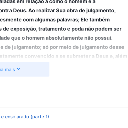
ladas em relação a como o homem é a
ontra Deus. Ao realizar Sua obra de julgamento,
plesmente com algumas palavras; Ele também
os de exposição, tratamento e poda não podem ser
rdade que o homem absolutamente não possui.
 de julgamento; só por meio de julgamento desse
etamente convencido a se submeter a Deus e, além
 O que a obra de julgamento produz é o
ia mais
us e da verdade sobre a própria rebelião. A obra
ante entendimento da vontade de Deus, do
lhe são incompreensíveis. Também permite que o
rupta e as raízes de sua corrupção, bem como
o todos produzidos pela obra de julgamento, pois a
 e ensolarado (parte 1)
lar a verdade, o caminho e a vida de Deus a todos