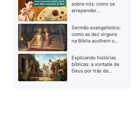
quando investigamos
sobre nós: como se
o caminho verdadeiro
arrepender
verdadeiramente para
obter a proteção de
Sermão evangelístico:
Deus
como as dez virgens
na Bíblia acolhem o
Senhor
Explicando histórias
bíblicas: a vontade de
Deus por trás da
ressurreição de
Lázaro