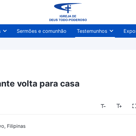
s
Sermões e comunhão
Testemunhos
Expo
nte volta para casa
o, Filipinas