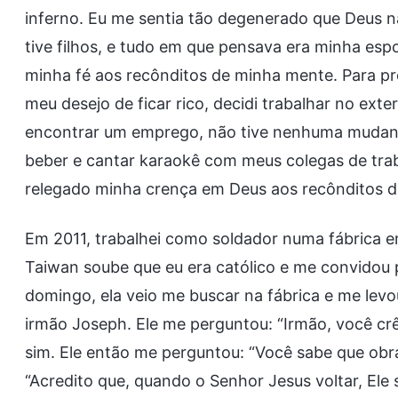
inferno. Eu me sentia tão degenerado que Deus n
tive filhos, e tudo em que pensava era minha esp
minha fé aos recônditos de minha mente. Para pro
meu desejo de ficar rico, decidi trabalhar no ext
encontrar um emprego, não tive nenhuma mudança 
beber e cantar karaokê com meus colegas de traba
relegado minha crença em Deus aos recônditos 
Em 2011, trabalhei como soldador numa fábrica 
Taiwan soube que eu era católico e me convidou
domingo, ela veio me buscar na fábrica e me levo
irmão Joseph. Ele me perguntou: “Irmão, você cr
sim. Ele então me perguntou: “Você sabe que obra
“Acredito que, quando o Senhor Jesus voltar, Ele