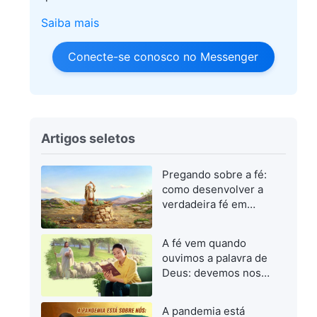
Saiba mais
Conecte-se conosco no Messenger
Artigos seletos
Pregando sobre a fé:
como desenvolver a
verdadeira fé em
Deus
A fé vem quando
ouvimos a palavra de
Deus: devemos nos
concentrar em buscar
a palavra de Deus
A pandemia está