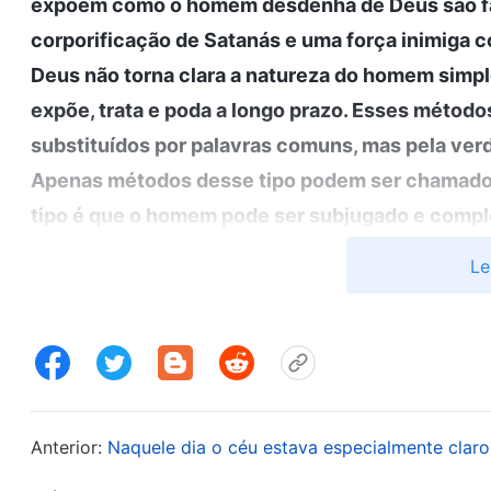
expõem como o homem desdenha de Deus são fa
corporificação de Satanás e uma força inimiga c
Deus não torna clara a natureza do homem sim
expõe, trata e poda a longo prazo. Esses métod
substituídos por palavras comuns, mas pela ve
Apenas métodos desse tipo podem ser chamados
tipo é que o homem pode ser subjugado e compl
disso, ganhar verdadeiro conhecimento de Deus.
Le
entendimento do homem da verdadeira face de De
de julgamento permite que o homem ganhe bast
propósito da obra de Deus e dos mistérios que 
homem reconheça e conheça sua substância cor
descubra a fealdade do homem. Esses efeitos sã
Anterior:
Naquele dia o céu estava especialmente claro
substância dessa obra é, de fato, a obra de reve