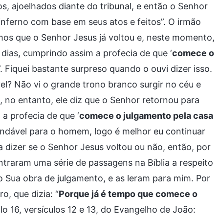
 ajoelhados diante do tribunal, e então o Senhor
inferno com base em seus atos e feitos”. O irmão
mos que o Senhor Jesus já voltou e, neste momento,
dias, cumprindo assim a profecia de que ‘
comece o
?”. Fiquei bastante surpreso quando o ouvi dizer isso.
el? Não vi o grande trono branco surgir no céu e
no entanto, ele diz que o Senhor retornou para
a profecia de que ‘
comece o julgamento pela casa
sondável para o homem, logo é melhor eu continuar
a dizer se o Senhor Jesus voltou ou não, então, por
ntraram uma série de passagens na Bíblia a respeito
o Sua obra de julgamento, e as leram para mim. Por
o, que dizia: “
Porque já é tempo que comece o
lo 16, versículos 12 e 13, do Evangelho de João: