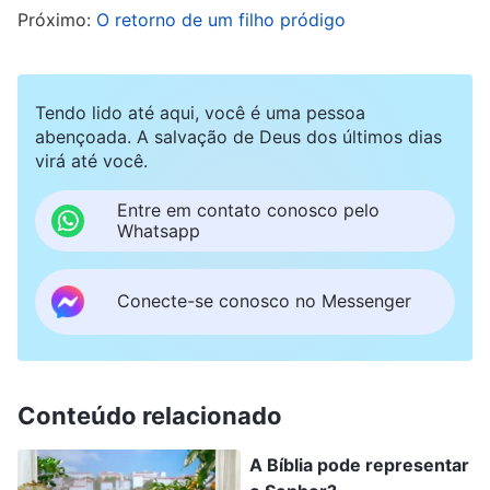
Próximo:
O retorno de um filho pródigo
grupos religiosos estavam todos errados, que
deveríamos distinguir isso cuidadosamente para
que não permitíssemos que fôssemos
Tendo lido até aqui, você é uma pessoa
enganados e seguíssemos pela senda errada. Já
abençoada. A salvação de Deus dos últimos dias
virá até você.
que ouvia os pastores pregarem muitas vezes
dessa forma, eu disse a mim mesmo: Não posso
Entre em contato conosco pelo
Whatsapp
me desviar da senda nesse momento crucial da
chegada iminente do Senhor, preciso fazer de
Conecte-se conosco no Messenger
tudo para preservar minha fé no Senhor.
Certo dia, nos meados de setembro de 2016,
recebi uma ligação inesperada da irmã Zhu. A
Conteúdo relacionado
irmã Zhu era uma crente de longa data e uma
A Bíblia pode representar
buscadora ativa da verdade em nossa igreja, e