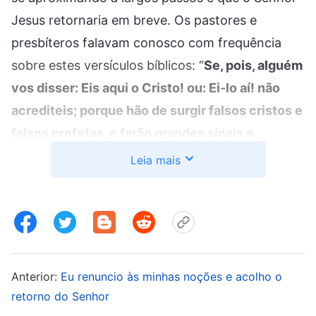
Jesus retornaria em breve. Os pastores e
presbíteros falavam conosco com frequência
sobre estes versículos bíblicos: “
Se, pois, alguém
vos disser: Eis aqui o Cristo! ou: Ei-lo aí! não
acrediteis; porque hão de surgir falsos cristos e
falsos profetas, e farão grandes sinais e
prodígios; de modo que, se possível fora,
Leia mais
enganariam até os escolhidos
”
(Mateus 24:23-
. E, com gravidade, falavam sobre como nos
24)
últimos dias apareceriam falsos cristos e nos
diziam que, de forma alguma, deveríamos dar
ouvidos à pregação de estranhos, e afirmavam
Anterior:
Eu renuncio às minhas noções e acolho o
até que, com exceção das pessoas na nossa
retorno do Senhor
igreja, os crentes em outras denominações e