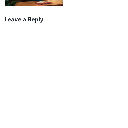
ela não ouviu? Se acreditarmos na coisa errada
nesse momento crucial em que o Senhor está
Leave a Reply
prestes a vir, nós não teremos praticado nossa
fé em vão ao longo de todos esses anos?”
Enquanto refletia sobre isso, perguntei
nervosamente à irmã Zhu: “Irmã, a Bíblia diz que,
nos últimos dias, haverá falsos…” mas sem
esperar que eu terminasse de falar, ela
respondeu: “Irmão, o Senhor Jesus nos advertiu
a ‘
Não julgueis
’, e não devemos julgar como nos
agrada para que não sejamos condenados por
Deus”. A advertência da irmã me lembrou destas
palavras do Senhor: “
Não julgueis, e não sereis
julgados; não condeneis, e não sereis