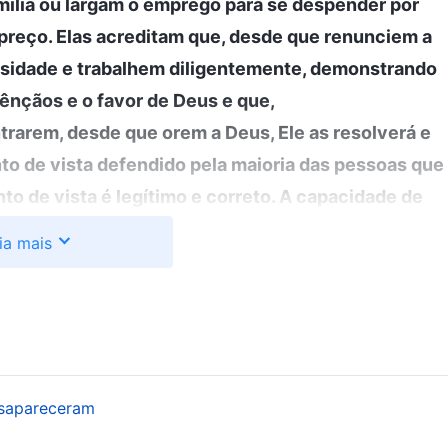
ília ou largam o emprego para se despender por
preço. Elas acreditam que, desde que renunciem a
sidade e trabalhem diligentemente, demonstrando
ênçãos e o favor de Deus e que,
rarem, desde que orem a Deus, Ele as resolverá e
nto de vista defendido pela maioria das pessoas que
 de vista é legítimo e correto. A capacidade de
s, sem desistir de sua fé está diretamente
ia mais
 ‘Eu me despendi tanto por Deus, meu
 nenhum ato maligno; Deus certamente me
alto por cada tarefa, fazendo tudo de acordo com
 nenhum erro, Deus deve me abençoar; Ele deve
empre tenha paz e alegria no coração e desfrute da
esapareceram
 imaginação humana? Sob uma perspectiva humana,