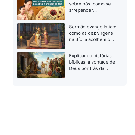
quando investigamos
sobre nós: como se
o caminho verdadeiro
arrepender
verdadeiramente para
obter a proteção de
Sermão evangelístico:
Deus
como as dez virgens
na Bíblia acolhem o
Senhor
Explicando histórias
bíblicas: a vontade de
Deus por trás da
ressurreição de
Lázaro