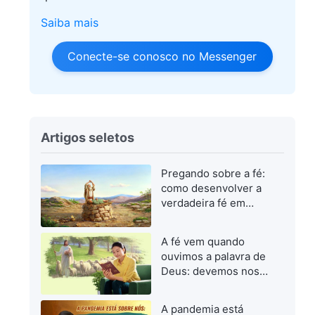
Saiba mais
Conecte-se conosco no Messenger
Artigos seletos
Pregando sobre a fé:
como desenvolver a
verdadeira fé em
Deus
A fé vem quando
ouvimos a palavra de
Deus: devemos nos
concentrar em buscar
a palavra de Deus
A pandemia está