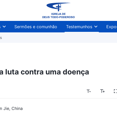
s
Sermões e comunhão
Testemunhos
Expo
s
a luta contra uma doença
n Jie, China