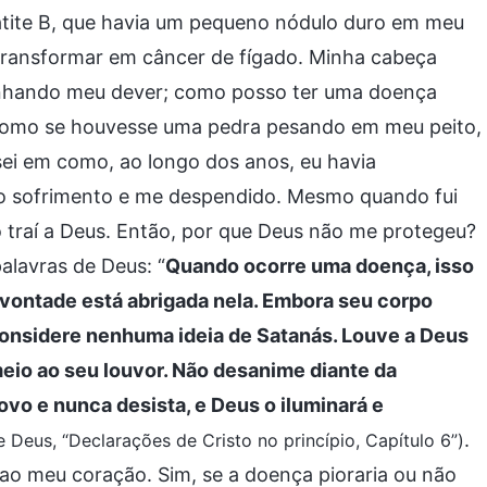
atite B, que havia um pequeno nódulo duro em meu
e transformar em câncer de fígado. Minha cabeça
enhando meu dever; como posso ter uma doença
i como se houvesse uma pedra pesando em meu peito,
ei em como, ao longo dos anos, eu havia
o o sofrimento e me despendido. Mesmo quando fui
 traí a Deus. Então, por que Deus não me protegeu?
alavras de Deus: “
Quando ocorre uma doença, isso
vontade está abrigada nela. Embora seu corpo
considere nenhuma ideia de Satanás. Louve a Deus
io ao seu louvor. Não desanime diante da
vo e nunca desista, e Deus o iluminará e
.
de Deus, “Declarações de Cristo no princípio, Capítulo 6”)
o meu coração. Sim, se a doença pioraria ou não