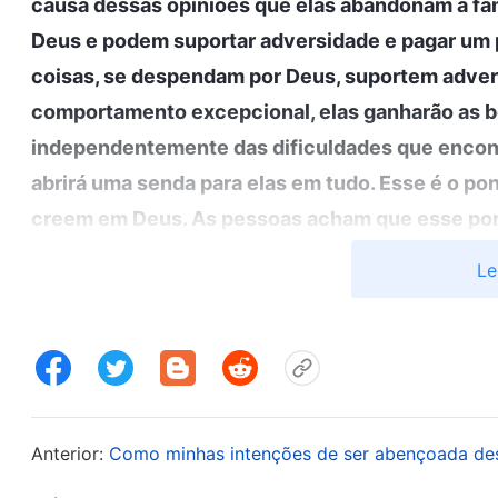
causa dessas opiniões que elas abandonam a fam
Deus e podem suportar adversidade e pagar um 
coisas, se despendam por Deus, suportem adver
comportamento excepcional, elas ganharão as b
independentemente das dificuldades que encont
abrirá uma senda para elas em tudo. Esse é o po
creem em Deus. As pessoas acham que esse ponto
muitas pessoas de manter sua fé em Deus por ano
Le
relacionada a esse ponto de vista. Elas pensam:
comportamento tem sido tão bom, e não cometi
abençoará. Como sofri muito e paguei um preço 
as palavras e exigências de Deus, sem cometer
garantir que tudo corra bem para mim e que eu s
Anterior:
Como minhas intenções de ser abençoada d
presença de Deus’. Isso não é uma noção, uma