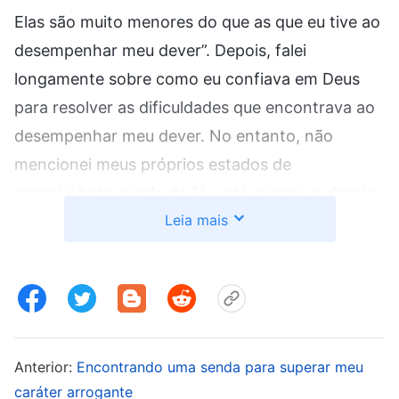
Elas são muito menores do que as que eu tive ao
desempenhar meu dever”. Depois, falei
longamente sobre como eu confiava em Deus
para resolver as dificuldades que encontrava ao
desempenhar meu dever. No entanto, não
mencionei meus próprios estados de
negatividade, perda da fé e até mesmo o desejo
Leia mais
de desistir durante esse processo. Depois da
conversa, tive um pouco de consciência em meu
coração. Será que isso não era exaltar a mim
mesma e me exibir? Mas pensando bem:
“Também falei sobre como eu confiei em Deus
para resolver problemas e dificuldades. Isso não
Anterior:
Encontrando uma senda para superar meu
conta como exibição”. Especialmente quando via
caráter arrogante