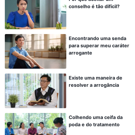
em meu coração”. Pensei comigo mesma: “Terei
conselho é tão difícil?
de lhe contar como exponho pessoas malignas,
para que você aprenda alguma coisa”. Em
seguida, contei tudo sobre como expus Li Hua,
Encontrando uma senda
como ela não aceitou a exposição, e como foi
para superar meu caráter
arrogante
que, por fim, ela foi totalmente convencida.
Quanto mais falava, mais empolgada eu ficava.
Embora eu também tenha mencionado que era
Existe uma maneira de
um pouco tímida e assustada na época, apenas
resolver a arrogância
mencionei isso de passagem. Depois que Liu Li
ouviu, ela olhou para mim com inveja e
admiração e disse: “Se eu estivesse em seu lugar,
Colhendo uma ceifa da
não saberia como expô-la”. Ao ouvi-la dizer isso,
poda e do tratamento
fiquei muito feliz. Gostei muito disso. Durante