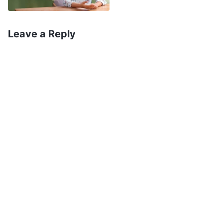
emoções. Fiquei lá, sentada, incapaz de dizer
uma única palavra. Depois queriam que eu orasse
Leave a Reply
com eles e proferisse algumas maldições, mas
não concordei com isso, então começaram a me
aterrorizar novamente. Finalmente, meu filho
disse: “Deixem-me lidar com essa questão da
minha mãe”. Então, ele pegou os dois livros de
hinos chamados “Seguir o Cordeiro e cantar
cânticos novos”, as fitas cassete com os hinos,
bem como um livro das palavras de Deus
chamado “O julgamento começa pela casa de
Deus” que estavam no armário e os entregou
para o pastor levar embora.