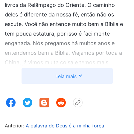
livros da Relâmpago do Oriente. O caminho
deles é diferente da nossa fé, então não os
escute. Você não entende muito bem a Bíblia e
tem pouca estatura, por isso é facilmente
enganada. Nós pregamos há muitos anos e
entendemos bem a Bíblia. Viajamos por toda a
China, já vimos muita coisa e temos mais
experiência de vida. Viemos hoje especialmente
Leia mais
para resgatá-la, então você precisa acreditar em
nós e não tentar fazer as coisas do seu jeito”.
Quando ouvi isso, pensei comigo mesma: “Esse
pastor parece estar preocupado comigo e o que
ele disse não está errado. Eu sou velha, não
Anterior:
A palavra de Deus é a minha força
estudei muito e não entendo bem a Bíblia.