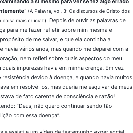
examinando a si mesmo para ver se fez algo errado
entemente
”
(A Palavra, vol. 3: Os discursos de Cristo dos
. Depois de ouvir as palavras de
 coisa mais crucial”)
ça para me fazer refletir sobre mim mesma e
ropósito de me salvar, e que ela continha a
ele havia vários anos, mas quando me deparei com a
oração, nem refleti sobre quais aspectos do meu
ou quais impurezas havia em minha crença. Em vez
 resistência devido à doença, e quando havia muitos
sava em resolvê-los, mas queria me esquivar de meus
estava de fato carente de consciência e razão!
zendo: “Deus, não quero continuar sendo tão
 lição com essa doença”.
 e assisti a um vídeo de testemunho experiencial,