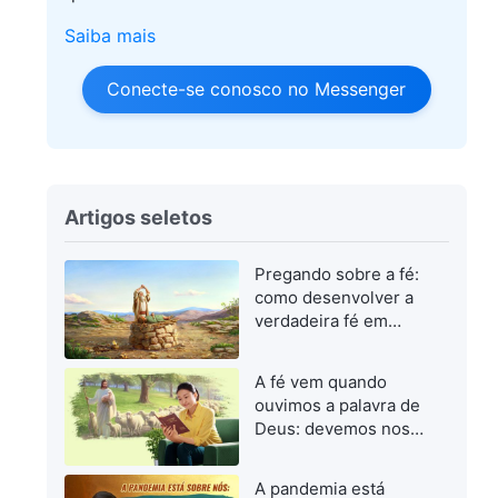
Saiba mais
Conecte-se conosco no Messenger
Artigos seletos
Pregando sobre a fé:
como desenvolver a
verdadeira fé em
Deus
A fé vem quando
ouvimos a palavra de
Deus: devemos nos
concentrar em buscar
a palavra de Deus
A pandemia está