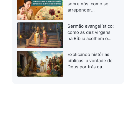
quando investigamos
sobre nós: como se
o caminho verdadeiro
arrepender
verdadeiramente para
obter a proteção de
Sermão evangelístico:
Deus
como as dez virgens
na Bíblia acolhem o
Senhor
Explicando histórias
bíblicas: a vontade de
Deus por trás da
ressurreição de
Lázaro