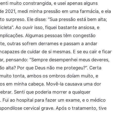
senti muito constrangida, e usei apenas alguns
de 2021, medi minha pressão em uma farmácia, e ela
o surpreso. Ele disse: “Sua pressão está bem alta;
leta”. Ao ouvir isso, fiquei bastante ansiosa, e
complicações. Algumas pessoas têm congestão
nte, outras sofrem derrames e passam a andar
capazes de cuidar de si mesmas. E se eu cair e ficar
xar, pensando: “Sempre desempenhei meus deveres,
tão alta? Por que Deus não me protegeu?”. Certa
 muito tonta, ambos os ombros doíam muito, e
dos em minha cabeça. Movê-la causava uma dor
ebrar. Senti que poderia morrer a qualquer
Fui ao hospital para fazer um exame, e o médico
pondilose cervical grave. Após o tratamento, tive