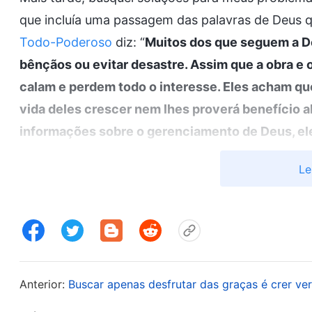
que incluía uma passagem das palavras de Deus q
Todo-Poderoso
diz: “
Muitos dos que seguem a D
bênçãos ou evitar desastre. Assim que a obra e
calam e perdem todo o interesse. Eles acham que
vida deles crescer nem lhes proverá benefíci
informações sobre o gerenciamento de Deus, el
algo precioso a ser aceito, muito menos o com
Le
propósito dessas pessoas em seguir a Deus é bem
abençoadas. Essas pessoas não conseguem se da
outra coisa que não tenha nada a ver com esse ob
do que acreditar em Deus para receber bênçãos —
contribui para esse objetivo, elas permanecem n
Anterior:
Buscar apenas desfrutar das graças é crer v
maioria das pessoas que acreditam em Deus hoje.
porque, como creem em Deus, elas também se d