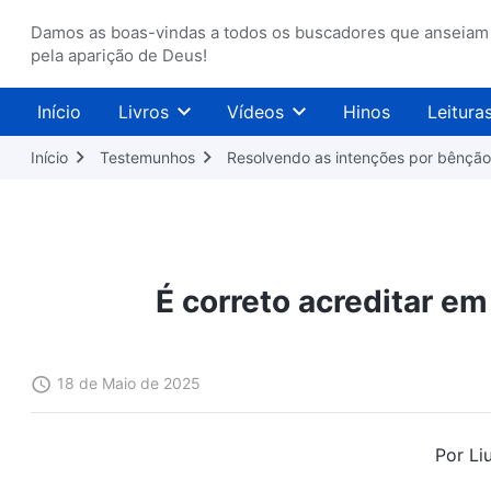
Damos as boas-vindas a todos os buscadores que anseiam
pela aparição de Deus!
Início
Livros
Vídeos
Hinos
Leitura
Início
Testemunhos
Resolvendo as intenções por bênção
É correto acreditar e
18 de Maio de 2025
Por Li