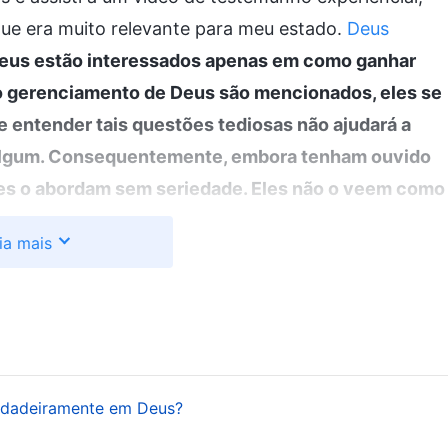
ue era muito relevante para meu estado.
Deus
eus estão interessados apenas em como ganhar
 o gerenciamento de Deus são mencionados, eles se
 entender tais questões tediosas não ajudará a
o algum. Consequentemente, embora tenham ouvido
es o abordam sem seriedade. Eles não o veem como
preendem tomando-o como uma parte de sua vida. O
ia mais
 simples, e é para um único objetivo: ser
r ao trabalho de prestar atenção em qualquer
jetivo. Para elas, não existe objetivo mais legítimo
 é o verdadeiro valor de sua fé. Se uma coisa não
ão sendo afetadas por isso. Esse é o caso com a
erdadeiramente em Deus?
 O objetivo e a intenção delas parecem legítimos,
espendem por Deus, dedicam-se a Deus e