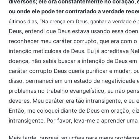
diversões; ele ora constantemente no coração, 
ou onde ele pode ter contrariado a verdade rec
últimos dias, “Na crença em Deus, ganhar a verdade é a
Deus, entendi que Deus estava usando essa doen
reconhecer meu caráter corrupto, que era com o p
intenção meticulosa de Deus. Eu já acreditava N
doença, não sabia buscar a intenção de Deus em 
caráter corrupto Deus queria purificar e mudar, 
disso, permaneci em um estado de negatividade e
problemas no trabalho evangelístico, eu não pen
deveres. Meu caráter era tão intransigente, e eu 
Então, me coloquei diante de Deus em oração, di
intransigente. Por favor, leva-me a aprender uma
Mais tarde, busquei soluções para meus problemas