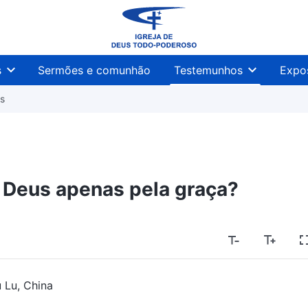
s
Sermões e comunhão
Testemunhos
Expo
s
m Deus apenas pela graça?
u Lu, China