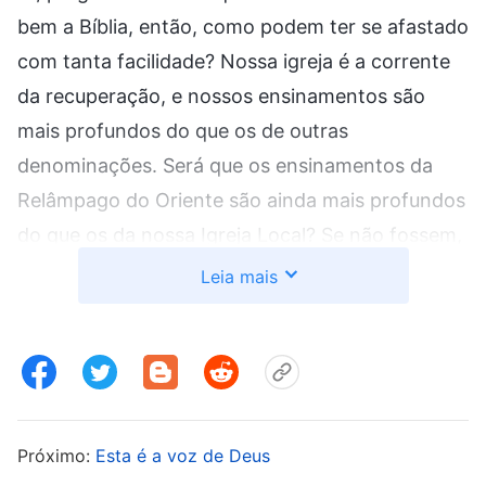
bem a Bíblia, então, como podem ter se afastado
com tanta facilidade? Nossa igreja é a corrente
da recuperação, e nossos ensinamentos são
mais profundos do que os de outras
denominações. Será que os ensinamentos da
Relâmpago do Oriente são ainda mais profundos
do que os da nossa Igreja Local? Se não fossem,
por que todas essas pessoas teriam se afastado
Leia mais
uma após a outra e se recusado a voltar?”.
Depois disso, o irmão Zhang organizou uma
reunião específica de
oração
, principalmente
para orar e amaldiçoar aqueles que pregavam a
Relâmpago do Oriente. Senti que isso não estava
Próximo:
Esta é a voz de Deus
alinhado com as intenções do Senhor. O Senhor